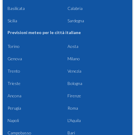
Basilicata
Calabria
Sicilia
Sardegna
Previsioni meteo per le città italiane
Torino
Aosta
Genova
Milano
Trento
Venezia
Trieste
Bologna
Ancona
Firenze
Perugia
Roma
Napoli
L'Aquila
Campobasso
Bari