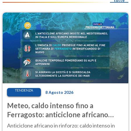
tutte
TENDENZA
8 Agosto 2026
Meteo, caldo intenso fino a
Ferragosto: anticiclone africano
ancora protagonista
Anticiclone africano in rinforzo: caldo intenso in