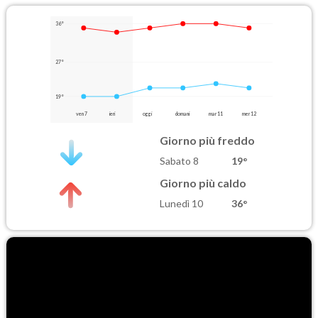
36°
27°
19°
ven 7
ieri
oggi
domani
mar 11
mer 12
Giorno più freddo
Sabato 8
19°
Giorno più caldo
Lunedì 10
36°