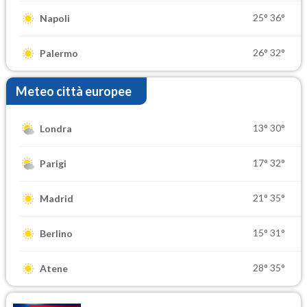
25°
36°
Napoli
26°
32°
Palermo
Meteo città europee
13°
30°
Londra
17°
32°
Parigi
21°
35°
Madrid
15°
31°
Berlino
28°
35°
Atene