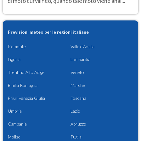
di moto curvilineo, quando tale moto viene anal...
Previsioni meteo per le regioni italiane
Piemonte
Valle d'Aosta
Liguria
Lombardia
Trentino Alto Adige
Veneto
Emilia Romagna
Marche
Friuli Venezia Giulia
Toscana
Umbria
Lazio
Campania
Abruzzo
Molise
Puglia