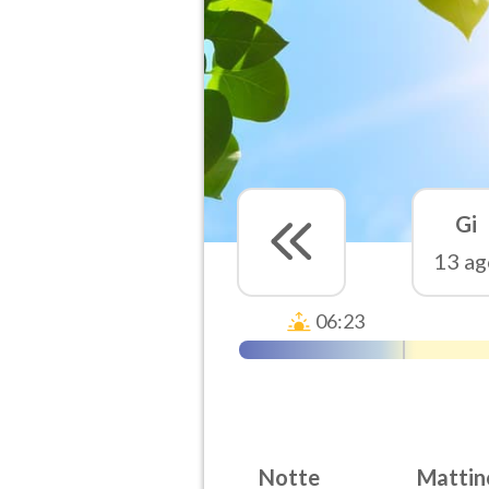
Gi
13 ag
06:23
Notte
Mattin