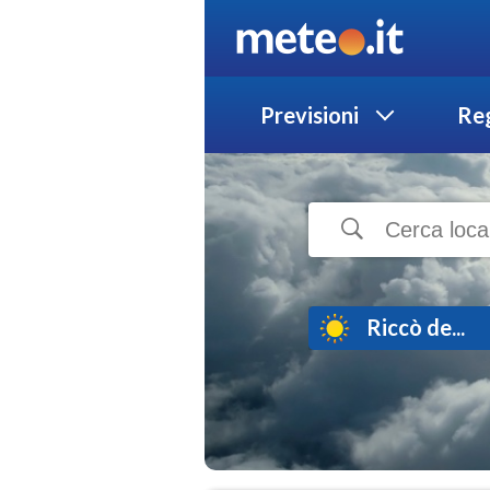
Previsioni
Reg
Riccò de...