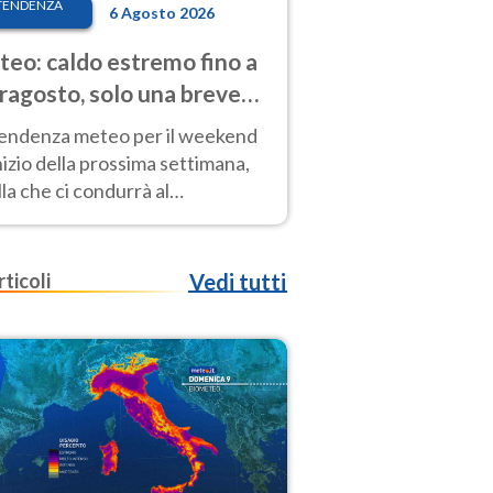
TENDENZA
6 Agosto 2026
eo: caldo estremo fino a
ragosto, solo una breve
sa. Ecco dove
tendenza meteo per il weekend
inizio della prossima settimana,
la che ci condurrà al
ragosto, vede ancora
perature molto elevate
rticoli
Vedi tutti