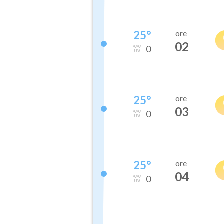
25
°
ore
02
0
25
°
ore
03
0
25
°
ore
04
0