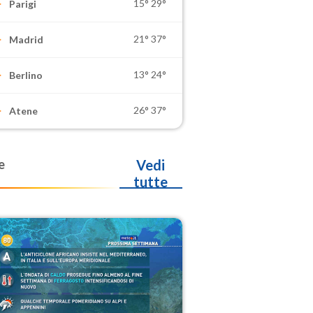
15°
29°
Parigi
21°
37°
Madrid
13°
24°
Berlino
26°
37°
Atene
e
Vedi
tutte