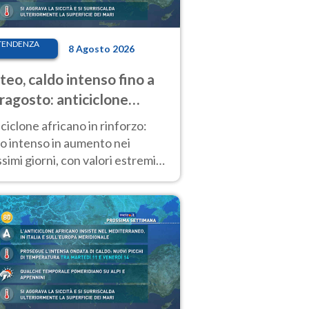
TENDENZA
8 Agosto 2026
eo, caldo intenso fino a
ragosto: anticiclone
icano ancora
ciclone africano in rinforzo:
tagonista
o intenso in aumento nei
simi giorni, con valori estremi
so Ferragosto su gran parte
alia