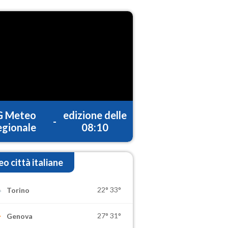
G Meteo
edizione delle
-
gionale
08:10
o città italiane
22°
33°
Torino
27°
31°
Genova