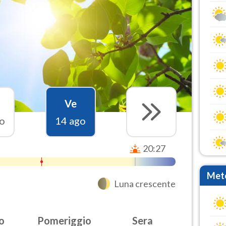
Ve
o
14 ago
20:27
Mete
Luna crescente
o
Pomeriggio
Sera