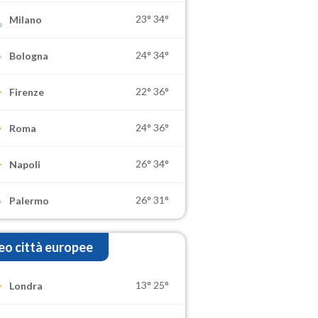
23°
34°
Milano
24°
34°
Bologna
22°
36°
Firenze
24°
36°
Roma
26°
34°
Napoli
26°
31°
Palermo
o città europee
13°
25°
Londra