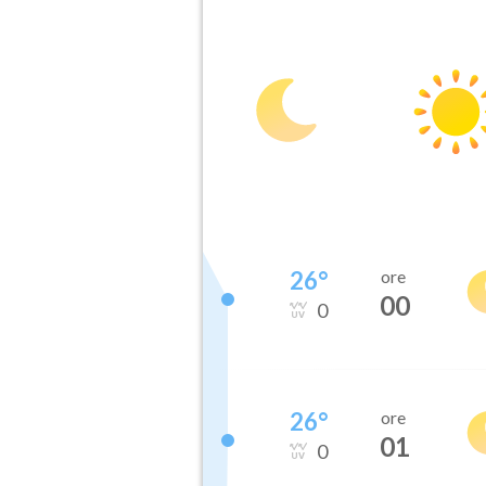
26
°
ore
00
0
26
°
ore
01
0