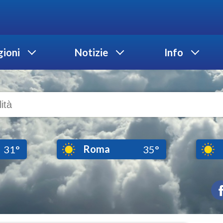
ioni
Notizie
Info
Roma
31°
35°