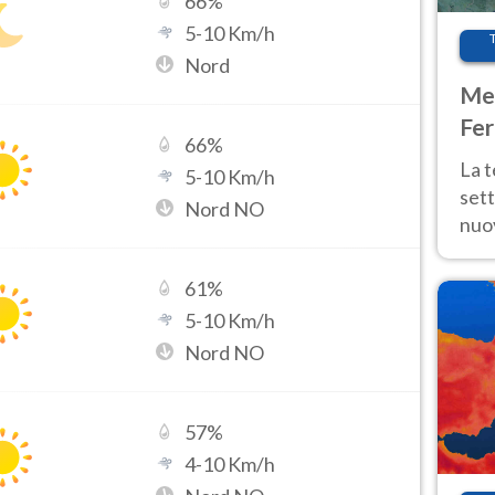
66
%
5
-
10
Km/h
Nord
Met
Fer
66
%
int
La 
5
-
10
Km/h
sett
Nord NO
nuov
11 e
anc
61
%
5
-
10
Km/h
Nord NO
57
%
4
-
10
Km/h