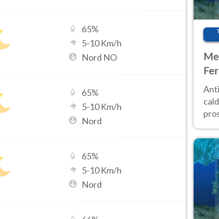
65
%
5
-
10
Km/h
Met
Nord NO
Fer
afr
Anti
65
%
pro
cald
5
-
10
Km/h
pros
Nord
ver
d’It
65
%
5
-
10
Km/h
Nord