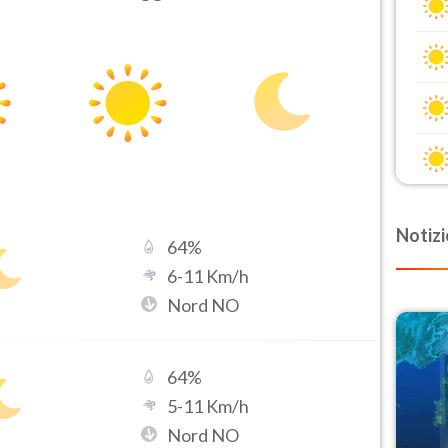
Notizi
64
%
6
-
11
Km/h
Nord NO
64
%
5
-
11
Km/h
Nord NO