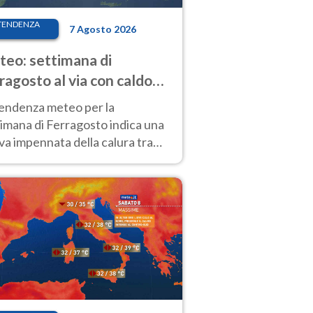
TENDENZA
7 Agosto 2026
eo: settimana di
ragosto al via con caldo
enso e qualche temporale
tendenza meteo per la
imana di Ferragosto indica una
a impennata della calura tra
 14 agosto, con nuovi rialzi
he al Nord.