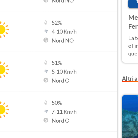
Nord NO
Met
52
%
Fer
4
-
10
Km/h
pau
La 
Nord NO
e l'
quel
Fer
51
%
tem
5
-
10
Km/h
Altri a
Nord O
50
%
7
-
11
Km/h
Nord O