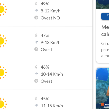
49
%
8
-
12
Km/h
P
Ovest NO
Met
cal
47
%
sem
9
-
13
Km/h
Gli 
Ovest
pros
alm
con
46
%
inte
set
10
-
14
Km/h
Ovest
45
%
11
-
15
Km/h