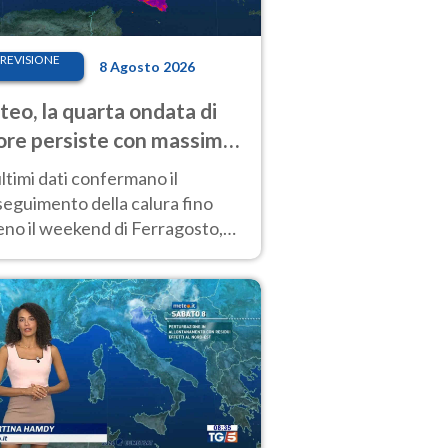
REVISIONE
8 Agosto 2026
eo, la quarta ondata di
ore persiste con massime
pre molto elevate
ultimi dati confermano il
eguimento della calura fino
eno il weekend di Ferragosto,
 tendenza a una nuova
nsificazione prossima
timana