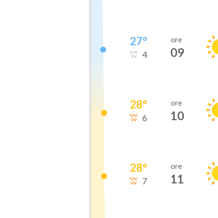
27
°
ore
09
4
28
°
ore
10
6
28
°
ore
11
7