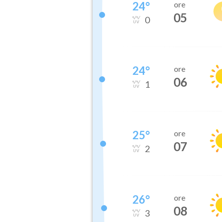
24
°
ore
05
0
24
°
ore
06
1
25
°
ore
07
2
26
°
ore
08
3