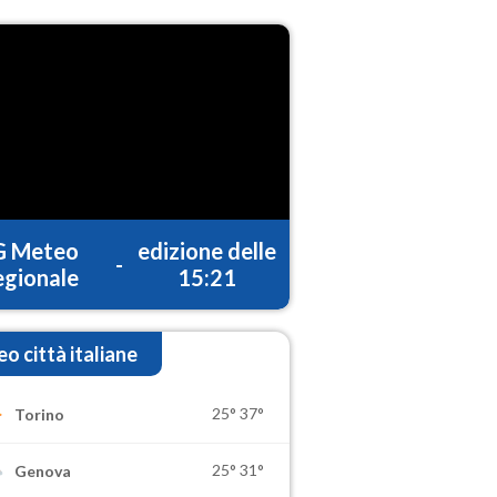
G Meteo
edizione delle
-
gionale
15:21
o città italiane
25°
37°
Torino
25°
31°
Genova