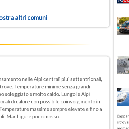
stra altri comuni
samento nelle Alpi centrali piu' settentrionali,
ltrove. Temperature minime senza grandi
o soleggiato e molto caldo. Lungo le Alpi
porali di calore con possibile coinvolgimento in
. Temperature massime sempre elevate e fino a
oli. Mar Ligure poco mosso.
L'appa
ritrova
moment