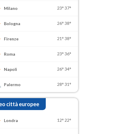
23°
37°
Milano
26°
38°
Bologna
21°
38°
Firenze
23°
36°
Roma
26°
34°
Napoli
28°
31°
Palermo
o città europee
12°
22°
Londra