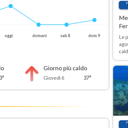
P
Met
Fer
Nor
oggi
domani
sab 8
dom 9
Le p
agos
cald
all'
Nor
do
Giorno più caldo
3°
Giovedì 6
37°
P