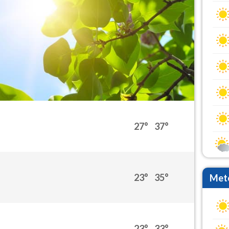
27°
37°
23°
35°
Mete
23°
33°