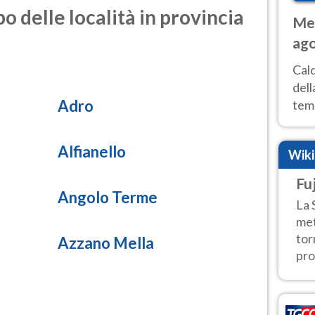
o delle località in provincia
Met
ago
ai 
Cal
dell
Adro
temp
inte
tre
Alfianello
Wik
Fuj
Angolo Terme
La 
met
tor
Azzano Mella
pro