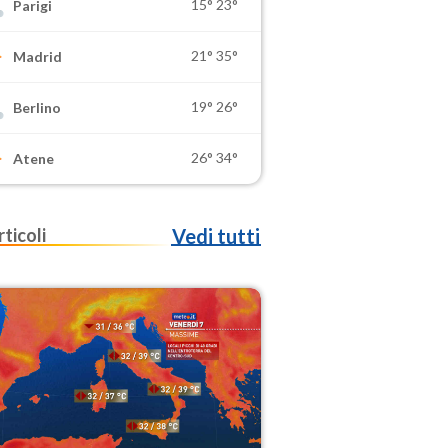
15°
23°
Parigi
21°
35°
Madrid
19°
26°
Berlino
26°
34°
Atene
rticoli
Vedi tutti