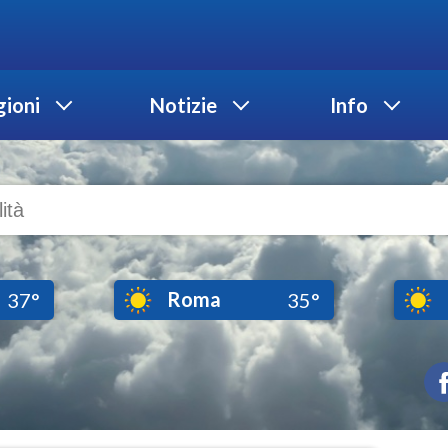
ioni
Notizie
Info
Roma
37°
35°