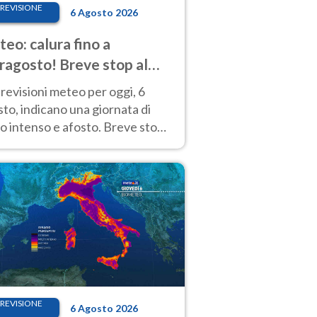
REVISIONE
6 Agosto 2026
eo: calura fino a
ragosto! Breve stop al
d tra 7 e 9 agosto
revisioni meteo per oggi, 6
to, indicano una giornata di
o intenso e afosto. Breve stop
Anticiclone solo sulle regioni del
d.
REVISIONE
6 Agosto 2026