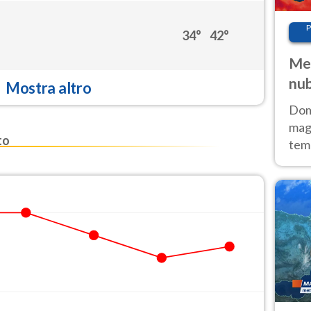
P
34°
42°
Met
nub
Mostra altro
Sud
Doma
magg
to
temp
sem
prev