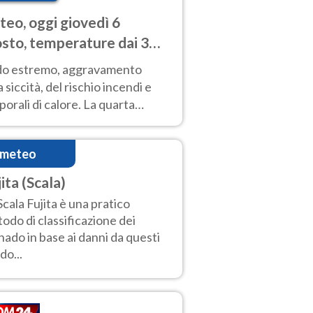
eo, oggi giovedì 6
sto, temperature dai 33
40 gradi
do estremo, aggravamento
a siccità, del rischio incendi e
orali di calore. La quarta
nsa ondata di calore non dà
gua e durerà fino Ferragosto
imeteo
ita (Scala)
Scala Fujita è una pratico
odo di classificazione dei
nado in base ai danni da questi
do...