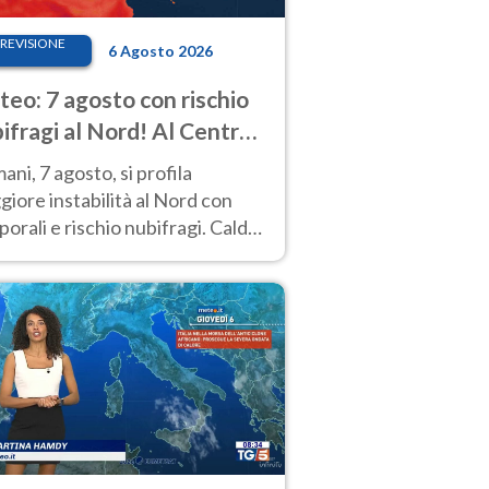
REVISIONE
6 Agosto 2026
eo: 7 agosto con rischio
ifragi al Nord! Al Centro-
 caldo estremo
ni, 7 agosto, si profila
iore instabilità al Nord con
orali e rischio nubifragi. Caldo
pre estremo al Centro-Sud. Le
isioni.