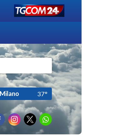
Milano
37°