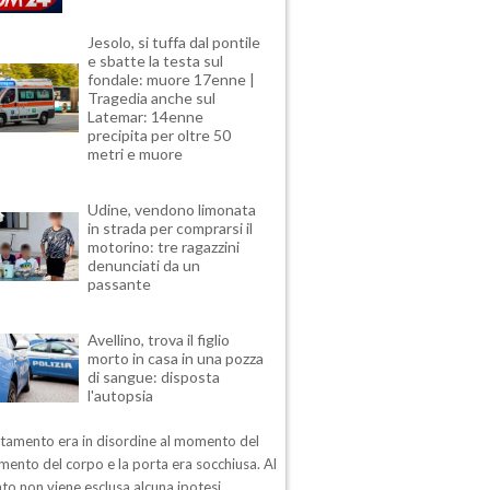
Jesolo, si tuffa dal pontile
e sbatte la testa sul
fondale: muore 17enne |
Tragedia anche sul
Latemar: 14enne
precipita per oltre 50
metri e muore
Udine, vendono limonata
in strada per comprarsi il
motorino: tre ragazzini
denunciati da un
passante
Avellino, trova il figlio
morto in casa in una pozza
di sangue: disposta
l'autopsia
rtamento era in disordine al momento del
mento del corpo e la porta era socchiusa. Al
o non viene esclusa alcuna ipotesi