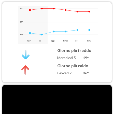
36°
27°
19°
mar 4
ieri
oggi
domani
sab 8
dom 9
Giorno più freddo
Mercoledì 5
19°
Giorno più caldo
Giovedì 6
36°