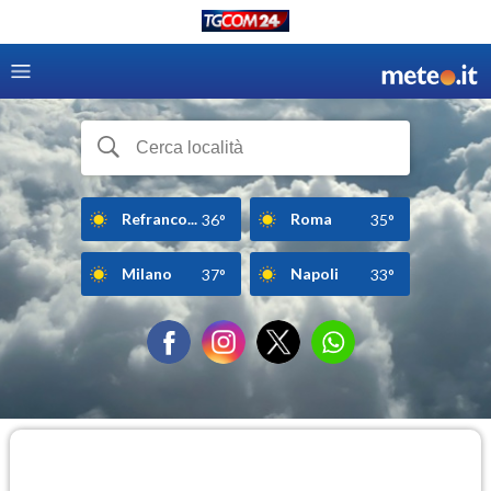
Refranco...
Roma
36°
35°
Milano
Napoli
37°
33°