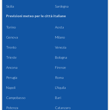
Sicilia
Sardegna
Previsioni meteo per le città italiane
Torino
Aosta
Genova
Milano
Trento
Venezia
Trieste
Bologna
Ancona
Firenze
Perugia
Roma
Napoli
L'Aquila
Campobasso
Bari
Potenza
Catanzaro