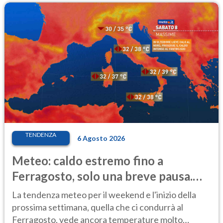
TENDENZA
6 Agosto 2026
Meteo: caldo estremo fino a
Ferragosto, solo una breve pausa.
Ecco dove
La tendenza meteo per il weekend e l'inizio della
prossima settimana, quella che ci condurrà al
Ferragosto, vede ancora temperature molto