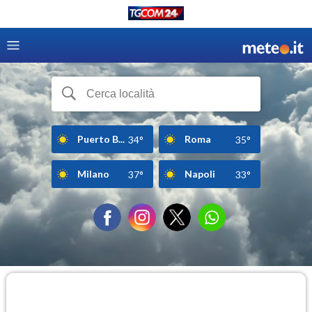
Puerto B...
Roma
34°
35°
Milano
Napoli
37°
33°