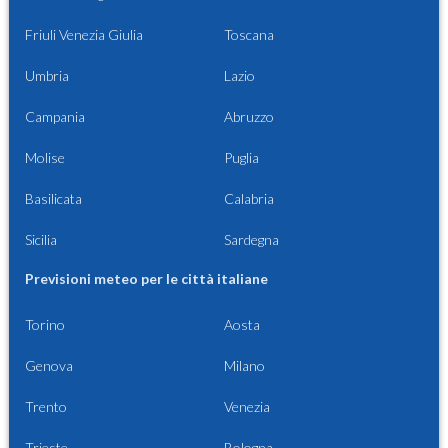
Friuli Venezia Giulia
Toscana
Umbria
Lazio
Campania
Abruzzo
Molise
Puglia
Basilicata
Calabria
Sicilia
Sardegna
Previsioni meteo per le città italiane
Torino
Aosta
Genova
Milano
Trento
Venezia
Trieste
Bologna