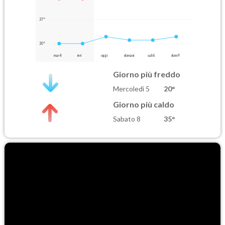
27°
20°
mar 4
ieri
oggi
domani
sab 8
dom 9
Giorno più freddo
Mercoledì 5
20°
Giorno più caldo
Sabato 8
35°