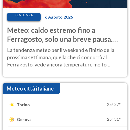
TENDENZA
6 Agosto 2026
Meteo: caldo estremo fino a
Ferragosto, solo una breve pausa.
Ecco dove
La tendenza meteo per il weekend e l'inizio della
prossima settimana, quella che ci condurrà al
Ferragosto, vede ancora temperature molto
elevate
Meteo città italiane
25°
37°
Torino
25°
31°
Genova