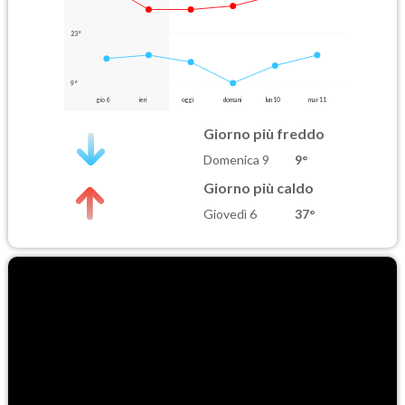
23°
9°
gio 6
ieri
oggi
domani
lun 10
mar 11
Giorno più freddo
Domenica 9
9°
Giorno più caldo
Giovedì 6
37°