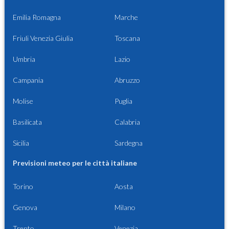
Emilia Romagna
Marche
Friuli Venezia Giulia
Toscana
Umbria
Lazio
Campania
Abruzzo
Molise
Puglia
Basilicata
Calabria
Sicilia
Sardegna
Previsioni meteo per le città italiane
Torino
Aosta
Genova
Milano
Trento
Venezia