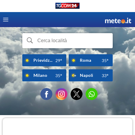
Prievidz...
Roma
29°
35°
Milano
Napoli
35°
33°