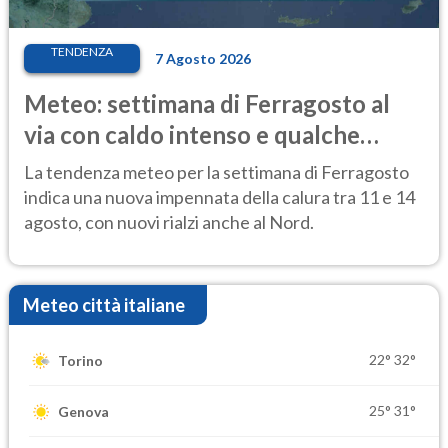
TENDENZA
7 Agosto 2026
Meteo: settimana di Ferragosto al
via con caldo intenso e qualche
temporale
La tendenza meteo per la settimana di Ferragosto
indica una nuova impennata della calura tra 11 e 14
agosto, con nuovi rialzi anche al Nord.
Meteo città italiane
22°
32°
Torino
25°
31°
Genova