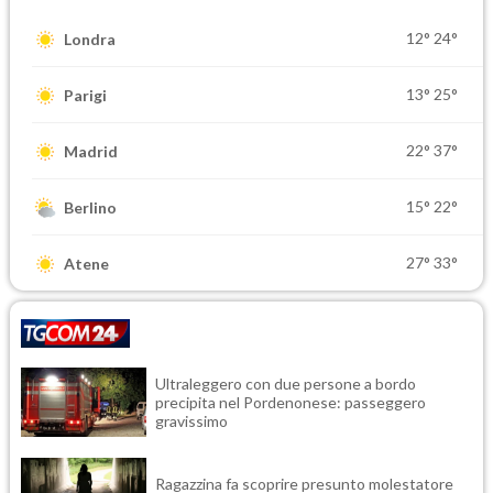
12°
24°
Londra
13°
25°
Parigi
22°
37°
Madrid
15°
22°
Berlino
27°
33°
Atene
Ultraleggero con due persone a bordo
precipita nel Pordenonese: passeggero
gravissimo
Ragazzina fa scoprire presunto molestatore