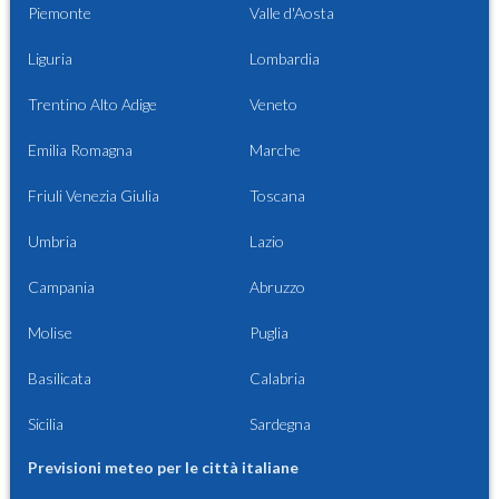
Piemonte
Valle d'Aosta
Liguria
Lombardia
Trentino Alto Adige
Veneto
Emilia Romagna
Marche
Friuli Venezia Giulia
Toscana
Umbria
Lazio
Campania
Abruzzo
Molise
Puglia
Basilicata
Calabria
Sicilia
Sardegna
Previsioni meteo per le città italiane