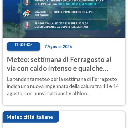
TENDENZA
7 Agosto 2026
Meteo: settimana di Ferragosto al
via con caldo intenso e qualche
temporale
La tendenza meteo per la settimana di Ferragosto
indica una nuova impennata della calura tra 11 e 14
agosto, con nuovi rialzi anche al Nord.
Meteo città italiane