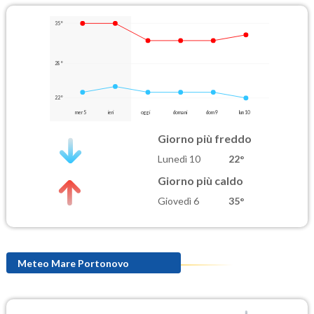
35°
28°
22°
mer 5
ieri
oggi
domani
dom 9
lun 10
Giorno più freddo
Lunedì 10
22°
Giorno più caldo
Giovedì 6
35°
Meteo Mare Portonovo