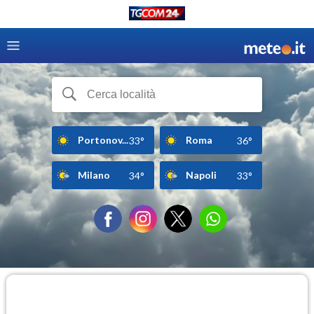
Portonov...
Roma
33°
36°
Milano
Napoli
34°
33°