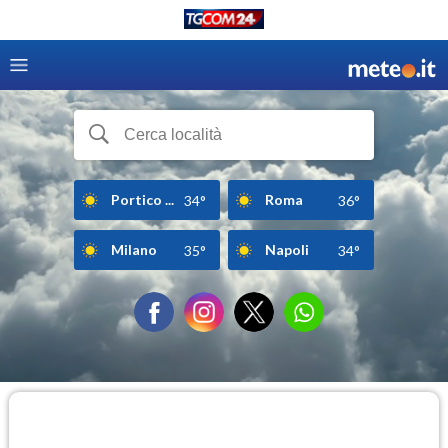
Portico ...
Roma
34°
36°
Milano
Napoli
35°
34°