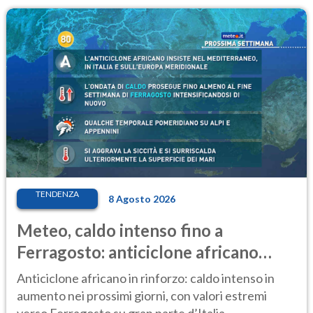
TENDENZA
8 Agosto 2026
Meteo, caldo intenso fino a
Ferragosto: anticiclone africano
ancora protagonista
Anticiclone africano in rinforzo: caldo intenso in
aumento nei prossimi giorni, con valori estremi
verso Ferragosto su gran parte d’Italia