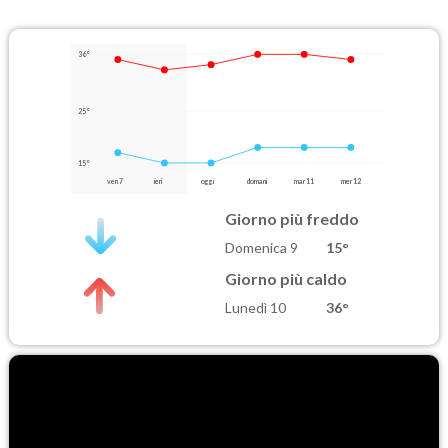
36°
25°
15°
ven 7
ieri
oggi
domani
mar 11
mer 12
Giorno più freddo
Domenica 9
15°
Giorno più caldo
Lunedì 10
36°