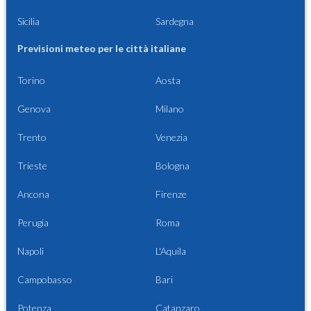
Sicilia
Sardegna
Previsioni meteo per le città italiane
Torino
Aosta
Genova
Milano
Trento
Venezia
Trieste
Bologna
Ancona
Firenze
Perugia
Roma
Napoli
L'Aquila
Campobasso
Bari
Potenza
Catanzaro