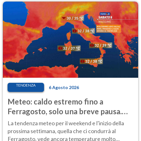
TENDENZA
6 Agosto 2026
Meteo: caldo estremo fino a
Ferragosto, solo una breve pausa.
Ecco dove
La tendenza meteo per il weekend e l'inizio della
prossima settimana, quella che ci condurrà al
Ferragosto, vede ancora temperature molto