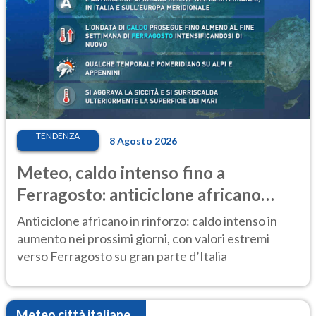
TENDENZA
8 Agosto 2026
Meteo, caldo intenso fino a
Ferragosto: anticiclone africano
ancora protagonista
Anticiclone africano in rinforzo: caldo intenso in
aumento nei prossimi giorni, con valori estremi
verso Ferragosto su gran parte d’Italia
Meteo città italiane