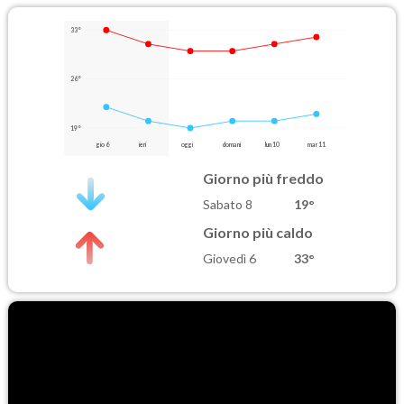
33°
26°
19°
gio 6
ieri
oggi
domani
lun 10
mar 11
Giorno più freddo
Sabato 8
19°
Giorno più caldo
Giovedì 6
33°