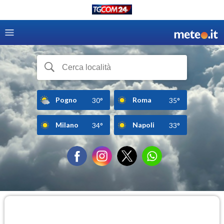
Pogno
Roma
30°
35°
Milano
Napoli
34°
33°