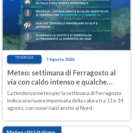
TENDENZA
7 Agosto 2026
Meteo: settimana di Ferragosto al
via con caldo intenso e qualche
temporale
La tendenza meteo per la settimana di Ferragosto
indica una nuova impennata della calura tra 11 e 14
agosto, con nuovi rialzi anche al Nord.
Meteo città italiane