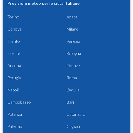
Previsioni meteo per le città italiane
Torino
Aosta
Genova
Milano
Trento
Venezia
Trieste
Bologna
Ancona
Firenze
Perugia
Roma
Napoli
L'Aquila
Campobasso
Bari
Potenza
Catanzaro
Palermo
Cagliari