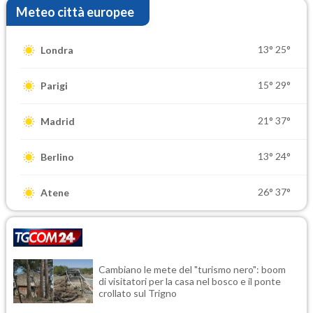
Meteo città europee
13°
25°
Londra
15°
29°
Parigi
21°
37°
Madrid
13°
24°
Berlino
26°
37°
Atene
Cambiano le mete del "turismo nero": boom
di visitatori per la casa nel bosco e il ponte
crollato sul Trigno