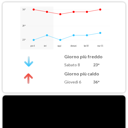
36°
29°
23°
gio 6
ieri
oggi
domani
lun 10
mar 11
Giorno più freddo
Sabato 8
23°
Giorno più caldo
Giovedì 6
36°