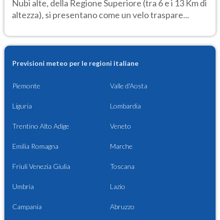
Nubi alte, della Regione Superiore (tra 6 e i 13 Km di
altezza), si presentano come un velo traspare...
Previsioni meteo per le regioni italiane
Piemonte
Valle d'Aosta
Liguria
Lombardia
Trentino Alto Adige
Veneto
Emilia Romagna
Marche
Friuli Venezia Giulia
Toscana
Umbria
Lazio
Campania
Abruzzo