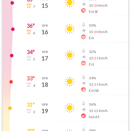
15
13
-
20
Km/h
7
Est SE
36
°
ore
30
%
16
13
-
20
Km/h
6
Est
34
°
ore
32
%
17
13
-
21
Km/h
5
Est
33
°
ore
34
%
18
13
-
21
Km/h
4
Est NE
31
°
ore
36
%
19
13
-
22
Km/h
2
Nord E
30
°
ore
38
%