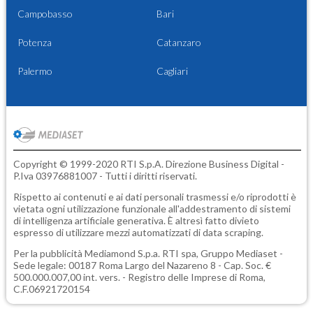
Campobasso
Bari
Potenza
Catanzaro
Palermo
Cagliari
Copyright © 1999-2020 RTI S.p.A. Direzione Business Digital -
P.Iva 03976881007 - Tutti i diritti riservati.
Rispetto ai contenuti e ai dati personali trasmessi e/o riprodotti è
vietata ogni utilizzazione funzionale all'addestramento di sistemi
di intelligenza artificiale generativa. È altresì fatto divieto
espresso di utilizzare mezzi automatizzati di data scraping.
Per la pubblicità
Mediamond S.p.a.
RTI spa, Gruppo Mediaset -
Sede legale: 00187 Roma Largo del Nazareno 8 - Cap. Soc. €
500.000.007,00 int. vers. - Registro delle Imprese di Roma,
C.F.06921720154