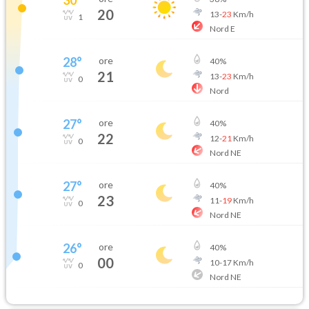
20
13
-
23
Km/h
1
Nord E
28
°
ore
40
%
21
13
-
23
Km/h
0
Nord
27
°
ore
40
%
22
12
-
21
Km/h
0
Nord NE
27
°
ore
40
%
23
11
-
19
Km/h
0
Nord NE
26
°
ore
40
%
00
10
-
17
Km/h
0
Nord NE