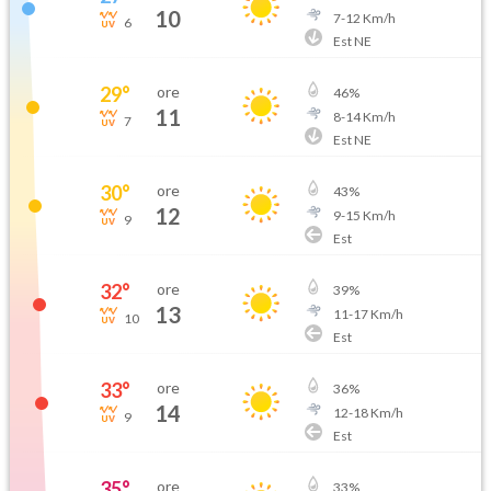
10
7
-
12
Km/h
6
Est NE
29
°
ore
46
%
11
8
-
14
Km/h
7
Est NE
30
°
ore
43
%
12
9
-
15
Km/h
9
Est
32
°
ore
39
%
13
11
-
17
Km/h
10
Est
33
°
ore
36
%
14
12
-
18
Km/h
9
Est
35
°
ore
33
%