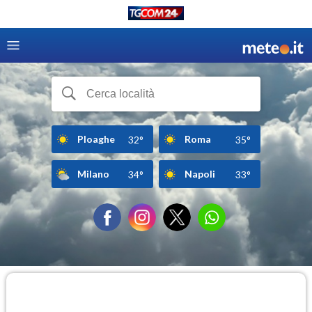
Ploaghe
Roma
32°
35°
Milano
Napoli
34°
33°