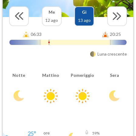
Me
Gi
12 ago
13 ago
06:33
20:25
Luna crescente
Notte
Mattino
Pomeriggio
Sera
25
°
ore
59
%