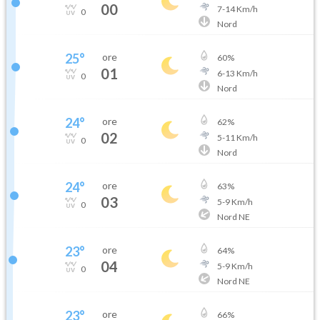
00
7
-
14
Km/h
0
Nord
25
°
ore
60
%
01
6
-
13
Km/h
0
Nord
24
°
ore
62
%
02
5
-
11
Km/h
0
Nord
24
°
ore
63
%
03
5
-
9
Km/h
0
Nord NE
23
°
ore
64
%
04
5
-
9
Km/h
0
Nord NE
23
°
ore
66
%