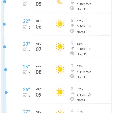
05
5
-
10
Km/h
0
Nord NE
22
°
ore
67
%
06
5
-
10
Km/h
1
Nord NE
23
°
ore
62
%
07
5
-
10
Km/h
2
Nord E
25
°
ore
57
%
08
5
-
11
Km/h
4
Nord E
26
°
ore
52
%
09
6
-
11
Km/h
5
Nord E
27
°
ore
49
%