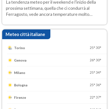
Ecco dove
La tendenza meteo per il weekend e l'inizio della
prossima settimana, quella che ci condurrà al
Ferragosto, vede ancora temperature molto
elevate
Meteo città italiane
25°
30°
Torino
26°
30°
Genova
25°
34°
Milano
25°
36°
Bologna
22°
37°
Firenze