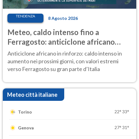
TENDENZA
8 Agosto 2026
Meteo, caldo intenso fino a
Ferragosto: anticiclone africano
ancora protagonista
Anticiclone africano in rinforzo: caldo intenso in
aumento nei prossimi giorni, con valori estremi
verso Ferragosto su gran parte d’Italia
Meteo città italiane
22°
33°
Torino
27°
31°
Genova