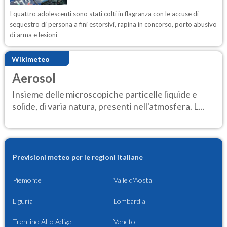
I quattro adolescenti sono stati colti in flagranza con le accuse di
sequestro di persona a fini estorsivi, rapina in concorso, porto abusivo
di arma e lesioni
Wikimeteo
Aerosol
Insieme delle microscopiche particelle liquide e
solide, di varia natura, presenti nell'atmosfera. L...
Previsioni meteo per le regioni italiane
Piemonte
Valle d'Aosta
Liguria
Lombardia
Trentino Alto Adige
Veneto