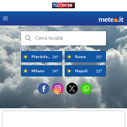
Pferdsfe...
Roma
26°
35°
Milano
Napoli
34°
33°