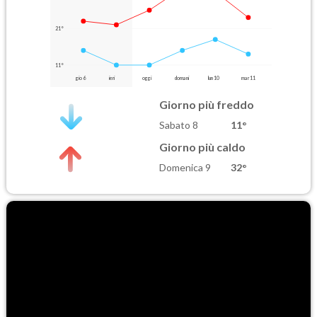
21°
11°
gio 6
ieri
oggi
domani
lun 10
mar 11
Giorno più freddo
Sabato 8
11°
Giorno più caldo
Domenica 9
32°