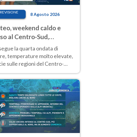
REVISIONE
8 Agosto 2026
eo, weekend caldo e
so al Centro-Sud,
porali sui rilievi
segue la quarta ondata di
ore, temperature molto elevate,
ie sulle regioni del Centro-
 Nuovi temporali di calore sulle
e montuose