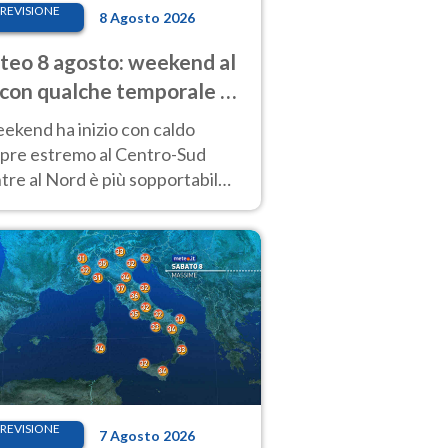
REVISIONE
8 Agosto 2026
eo 8 agosto: weekend al
 con qualche temporale e
do estremo al Centro-Sud
eekend ha inizio con caldo
pre estremo al Centro-Sud
re al Nord è più sopportabile
 a domenica 9. Temporali di
re sui rilievi.
REVISIONE
7 Agosto 2026