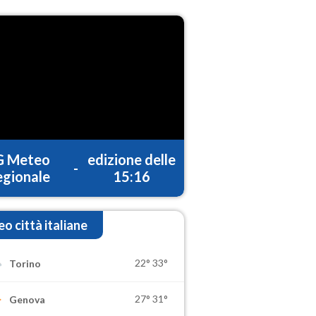
G Meteo
edizione delle
-
gionale
15:16
o città italiane
22°
33°
Torino
27°
31°
Genova