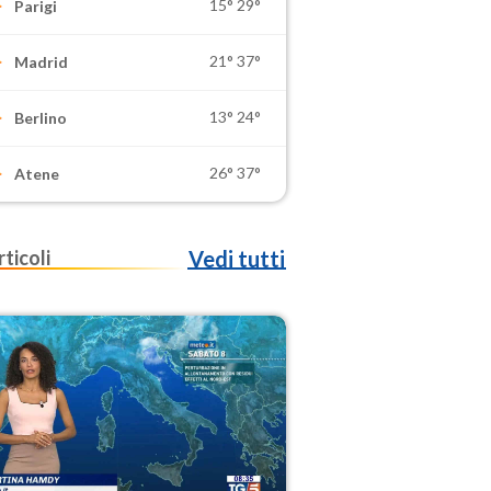
15°
29°
Parigi
21°
37°
Madrid
13°
24°
Berlino
26°
37°
Atene
rticoli
Vedi tutti