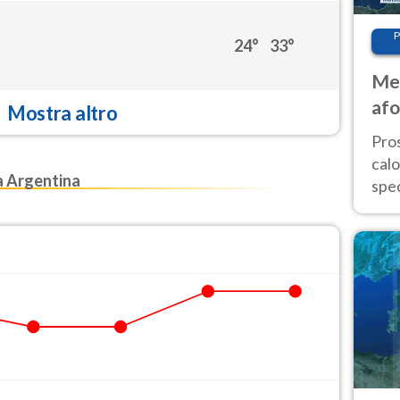
P
24°
33°
Met
afo
Mostra altro
tem
Pro
cal
 Argentina
spec
Sud.
are