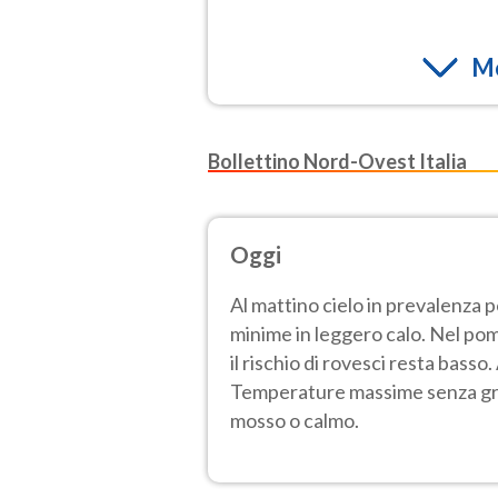
Mo
Bollettino Nord-Ovest Italia
Oggi
Al mattino cielo in prevalenza 
minime in leggero calo. Nel pom
il rischio di rovesci resta bass
Temperature massime senza gros
mosso o calmo.