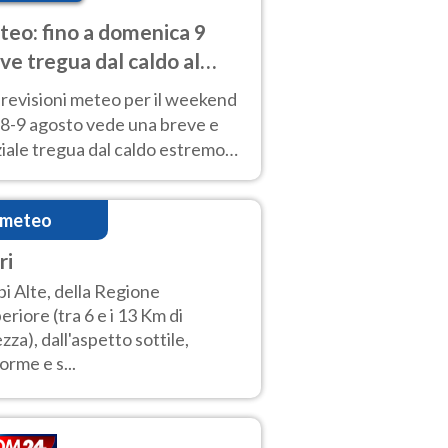
eo: fino a domenica 9
ve tregua dal caldo al
d! Altrove calura e afa
revisioni meteo per il weekend
'8-9 agosto vede una breve e
iale tregua dal caldo estremo
Nord mentre altrove persistono
radi.
imeteo
ri
i Alte, della Regione
eriore (tra 6 e i 13 Km di
ezza), dall'aspetto sottile,
forme e s...