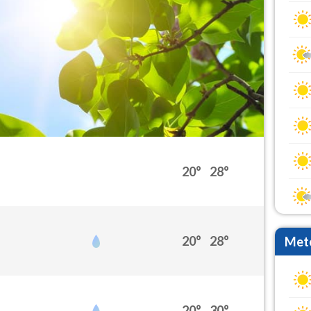
20°
28°
20°
28°
Mete
20°
30°