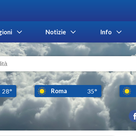
ioni
Notizie
Info
Roma
28°
35°