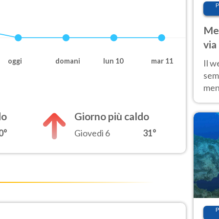
P
Met
via
cal
oggi
domani
lun 10
mar 11
Il w
sem
ment
fino
calo
do
Giorno più caldo
0°
Giovedì 6
31°
P