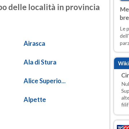
o delle località in provincia
Met
bre
Nor
Le p
dell
Airasca
parz
al 
40 g
Ala di Stura
Wik
Cir
Alice Superio...
Nub
Sup
alt
Alpette
fili