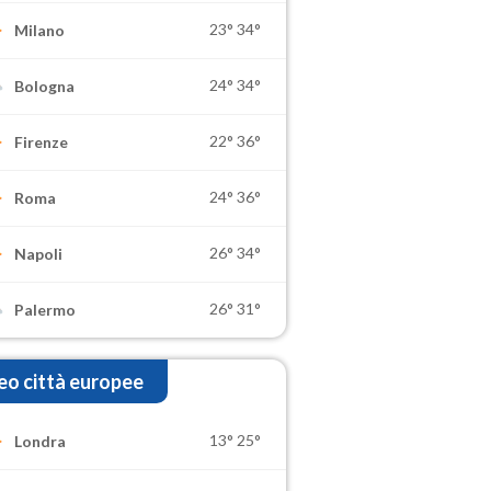
23°
34°
Milano
24°
34°
Bologna
22°
36°
Firenze
24°
36°
Roma
26°
34°
Napoli
26°
31°
Palermo
o città europee
13°
25°
Londra