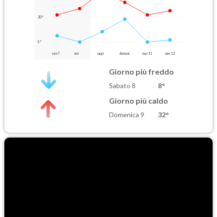
20°
8°
ven 7
ieri
oggi
domani
mar 11
mer 12
Giorno più freddo
Sabato 8
8°
Giorno più caldo
Domenica 9
32°