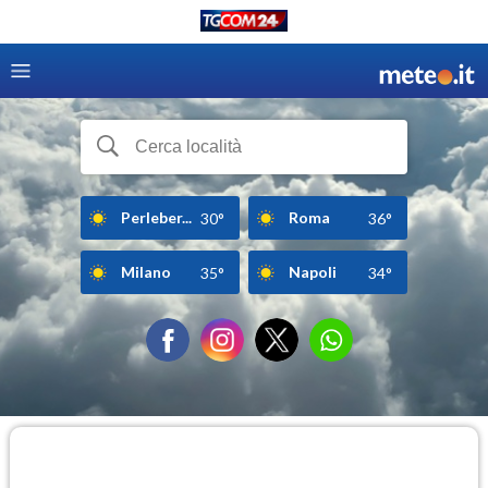
Perleber...
Roma
30°
36°
Milano
Napoli
35°
34°