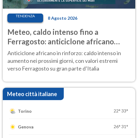
TENDENZA
8 Agosto 2026
Meteo, caldo intenso fino a
Ferragosto: anticiclone africano
ancora protagonista
Anticiclone africano in rinforzo: caldo intenso in
aumento nei prossimi giorni, con valori estremi
verso Ferragosto su gran parte d’Italia
Meteo città italiane
22°
33°
Torino
26°
31°
Genova