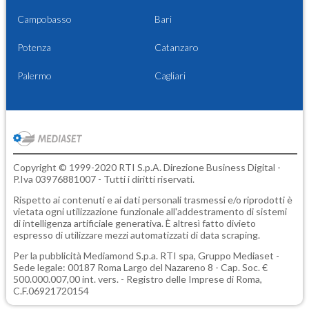
Campobasso
Bari
Potenza
Catanzaro
Palermo
Cagliari
Copyright © 1999-2020 RTI S.p.A. Direzione Business Digital -
P.Iva 03976881007 - Tutti i diritti riservati.
Rispetto ai contenuti e ai dati personali trasmessi e/o riprodotti è
vietata ogni utilizzazione funzionale all'addestramento di sistemi
di intelligenza artificiale generativa. È altresì fatto divieto
espresso di utilizzare mezzi automatizzati di data scraping.
Per la pubblicità
Mediamond S.p.a.
RTI spa, Gruppo Mediaset -
Sede legale: 00187 Roma Largo del Nazareno 8 - Cap. Soc. €
500.000.007,00 int. vers. - Registro delle Imprese di Roma,
C.F.06921720154