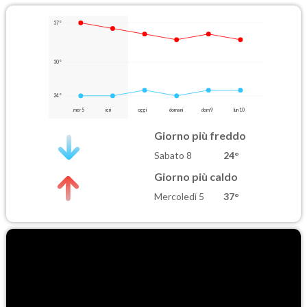
37°
30°
24°
mer 5
ieri
oggi
domani
dom 9
lun 10
Giorno più freddo
Sabato 8
24°
Giorno più caldo
Mercoledì 5
37°