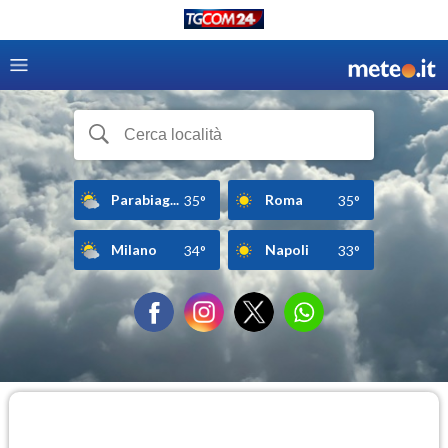
Parabiag...
Roma
35°
35°
Milano
Napoli
34°
33°