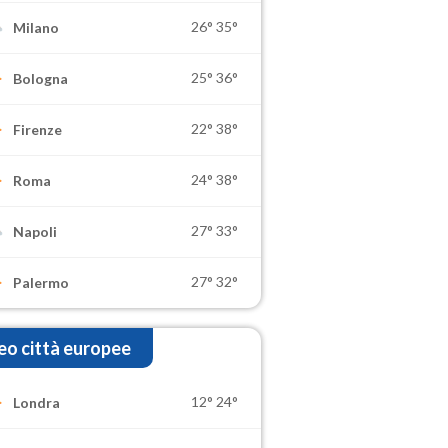
26°
35°
Milano
25°
36°
Bologna
22°
38°
Firenze
24°
38°
Roma
27°
33°
Napoli
27°
32°
Palermo
o città europee
12°
24°
Londra