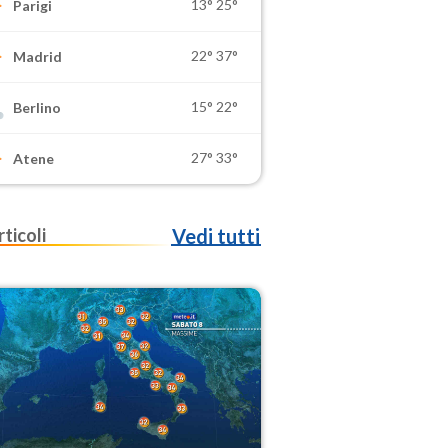
13°
25°
Parigi
22°
37°
Madrid
15°
22°
Berlino
27°
33°
Atene
rticoli
Vedi tutti