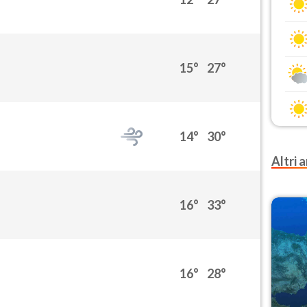
15°
27°
14°
30°
Altri a
16°
33°
16°
28°