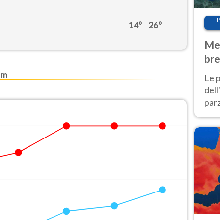
P
14°
26°
Met
bre
Nor
am
Le p
dell
parz
al 
40 g