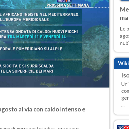
Met
mal
fin
Le p
agos
nubi
Cen
mol
Wik
Iso
Un’
com
gen
...
gosto al via con caldo intenso e
mana di Ferragosto indica una nuova