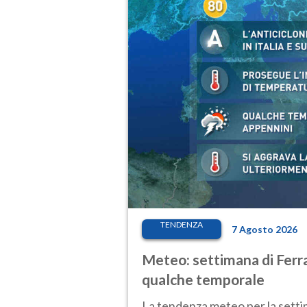
TENDENZA
7 Agosto 2026
Meteo: settimana di Ferra
qualche temporale
La tendenza meteo per la setti