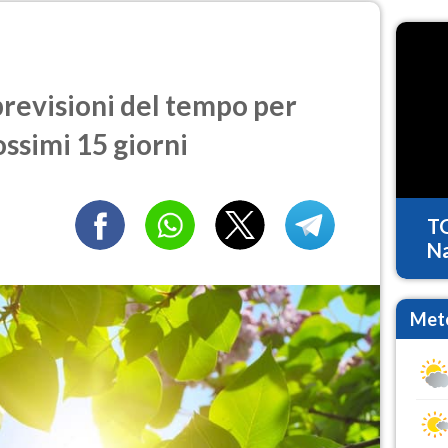
evisioni del tempo per
ossimi 15 giorni
T
Na
Mete