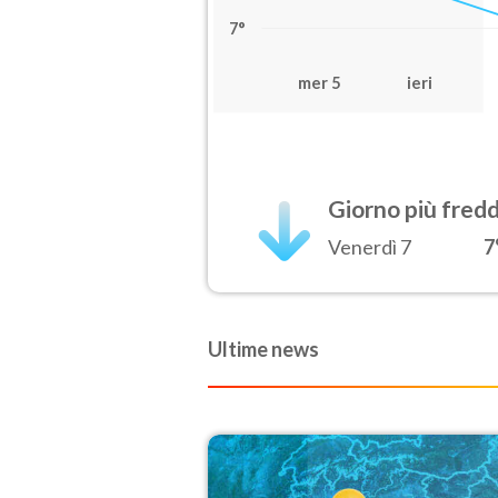
7°
mer 5
ieri
Giorno più fred
Venerdì 7
7
Ultime news