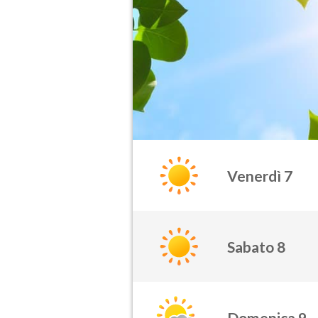
Venerdì 7
Sabato 8
Domenica 9