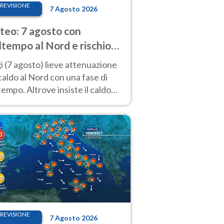
REVISIONE
7 Agosto 2026
eo: 7 agosto con
tempo al Nord e rischio
ifragi. Altrove caldo
 (7 agosto) lieve attenuazione
tremo
caldo al Nord con una fase di
empo. Altrove insiste il caldo
emo con picchi di 40°C. Le
isioni
REVISIONE
7 Agosto 2026