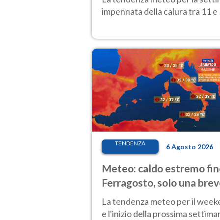
impennata della calura tra 11 e 
TENDENZA
6 Agosto 2026
Meteo: caldo estremo fin
Ferragosto, solo una bre
pausa. Ecco dove
La tendenza meteo per il wee
e l'inizio della prossima settima