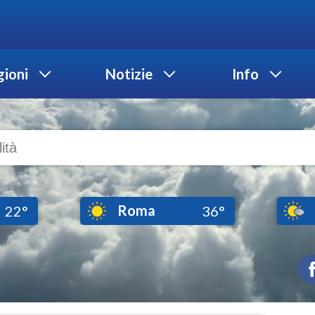
ioni
Notizie
Info
Roma
22°
36°