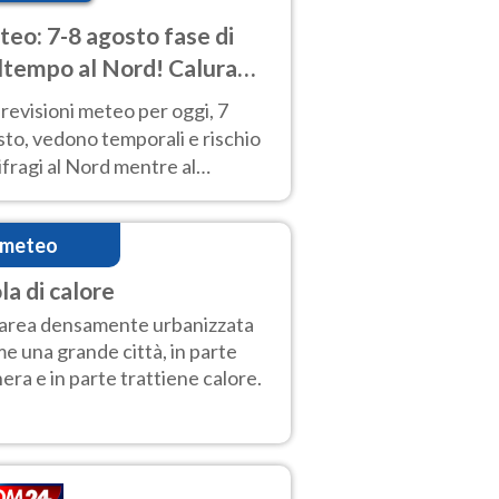
eo: 7-8 agosto fase di
tempo al Nord! Calura
o a Ferragosto
revisioni meteo per oggi, 7
to, vedono temporali e rischio
fragi al Nord mentre al
tro-Sud sole e caldo sempre
to intenso.
imeteo
la di calore
area densamente urbanizzata
e una grande città, in parte
era e in parte trattiene calore.