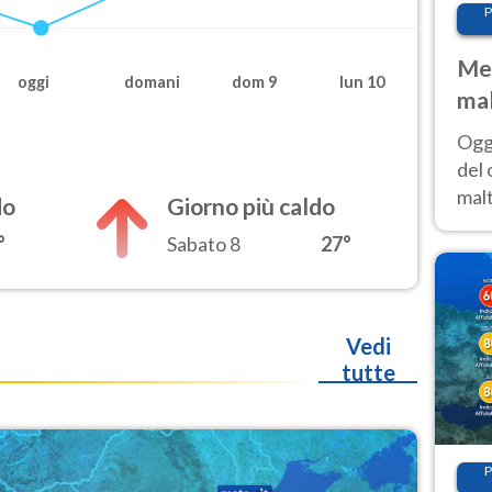
P
Met
oggi
domani
dom 9
lun 10
mal
nub
Oggi
es
del 
malt
do
Giorno più caldo
estr
°
Sabato 8
27°
prev
Vedi
tutte
P