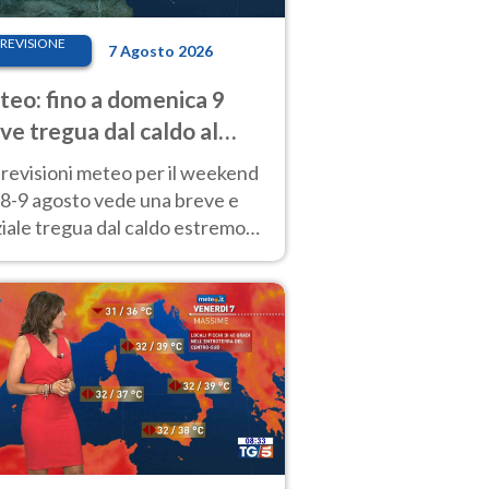
REVISIONE
7 Agosto 2026
eo: fino a domenica 9
ve tregua dal caldo al
d! Altrove calura e afa
revisioni meteo per il weekend
'8-9 agosto vede una breve e
iale tregua dal caldo estremo
Nord mentre altrove persistono
radi.