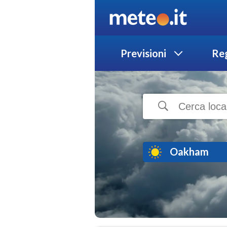
Previsioni
Reg
Oakham