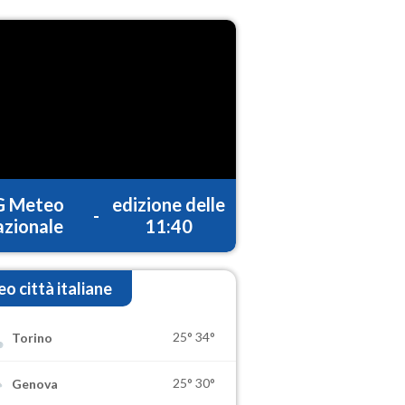
G Meteo
edizione delle
-
zionale
11:40
o città italiane
25°
34°
Torino
25°
30°
Genova