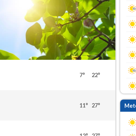
7°
22°
11°
27°
Mete
12°
27°