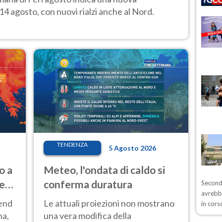
14 agosto, con nuovi rialzi anche al Nord.
TENDENZA
5 Agosto 2026
o a
Meteo, l'ondata di caldo si
ve
conferma duratura
Secondo
avrebb
kend
Le attuali proiezioni non mostrano
in cors
na,
una vera modifica della