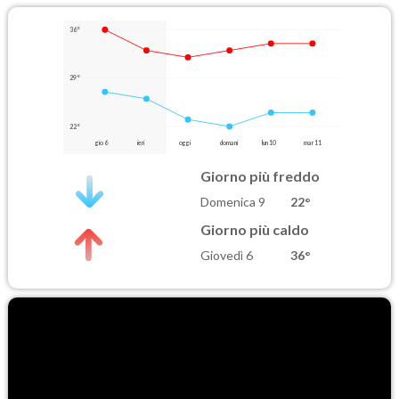
36°
29°
22°
gio 6
ieri
oggi
domani
lun 10
mar 11
Giorno più freddo
Domenica 9
22°
Giorno più caldo
Giovedì 6
36°