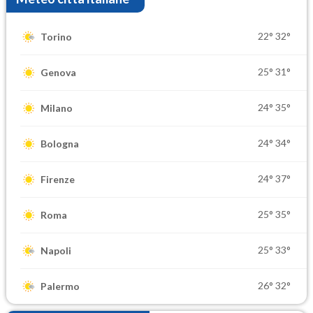
22°
32°
Torino
25°
31°
Genova
24°
35°
Milano
24°
34°
Bologna
24°
37°
Firenze
25°
35°
Roma
25°
33°
Napoli
26°
32°
Palermo