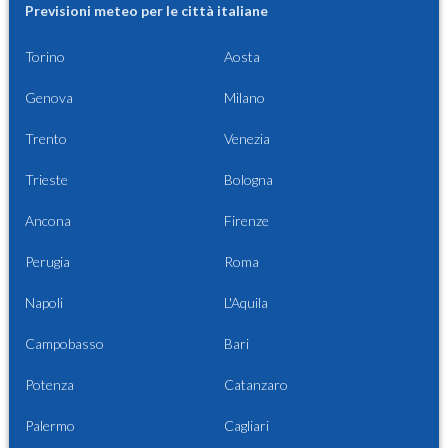
Previsioni meteo per le città italiane
Torino
Aosta
Genova
Milano
Trento
Venezia
Trieste
Bologna
Ancona
Firenze
Perugia
Roma
Napoli
L'Aquila
Campobasso
Bari
Potenza
Catanzaro
Palermo
Cagliari