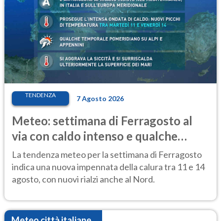
TENDENZA
7 Agosto 2026
Meteo: settimana di Ferragosto al
via con caldo intenso e qualche
temporale
La tendenza meteo per la settimana di Ferragosto
indica una nuova impennata della calura tra 11 e 14
agosto, con nuovi rialzi anche al Nord.
Meteo città italiane