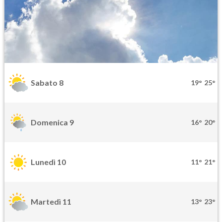
Sabato 8
19°
25°
Domenica 9
16°
20°
Lunedì 10
11°
21°
Martedì 11
13°
23°