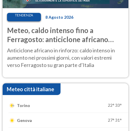
TENDENZA
8 Agosto 2026
Meteo, caldo intenso fino a
Ferragosto: anticiclone africano
ancora protagonista
Anticiclone africano in rinforzo: caldo intenso in
aumento nei prossimi giorni, con valori estremi
verso Ferragosto su gran parte d’Italia
Meteo città italiane
22°
33°
Torino
27°
31°
Genova