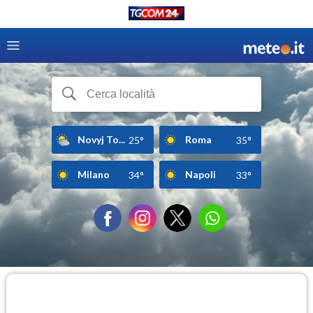
Novyj To...
Roma
25°
35°
Milano
Napoli
34°
33°