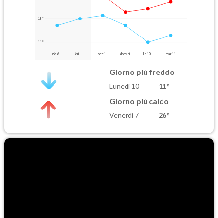
18°
11°
gio 6
ieri
oggi
domani
lun 10
mar 11
Giorno più freddo
Lunedì 10
11°
Giorno più caldo
Venerdì 7
26°