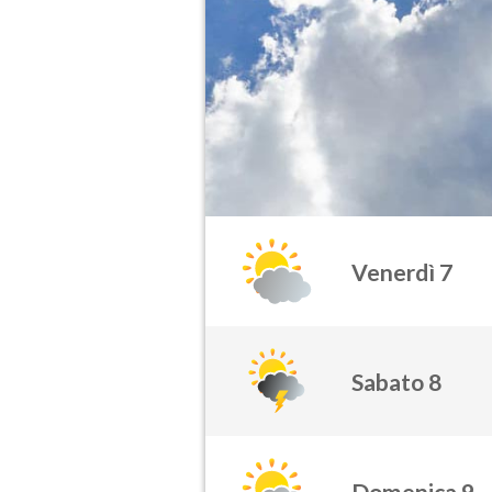
Venerdì 7
Sabato 8
Domenica 9