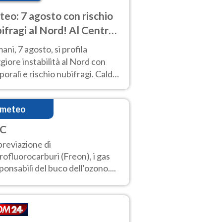
eo: 7 agosto con rischio
ifragi al Nord! Al Centro-
 caldo estremo
ni, 7 agosto, si profila
iore instabilità al Nord con
orali e rischio nubifragi. Caldo
pre estremo al Centro-Sud. Le
isioni.
imeteo
C
reviazione di
rofluorocarburi (Freon), i gas
ponsabili del buco dell'ozono....