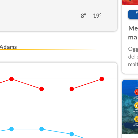
P
8°
19°
Met
mal
nub
 Adams
Oggi
es
del 
malt
estr
prev