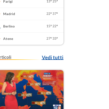
13°
25°
Parigi
22°
37°
Madrid
15°
22°
Berlino
27°
33°
Atene
rticoli
Vedi tutti