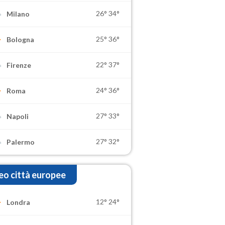
26°
34°
Milano
25°
36°
Bologna
22°
37°
Firenze
24°
36°
Roma
27°
33°
Napoli
27°
32°
Palermo
o città europee
12°
24°
Londra