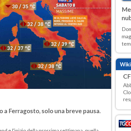
Met
nub
Sud
Doma
magg
temp
sem
prev
Wik
CF
Abb
Clo
res
 a Ferragosto, solo una breve pausa.
d e l'inizio della prossima settimana, quella