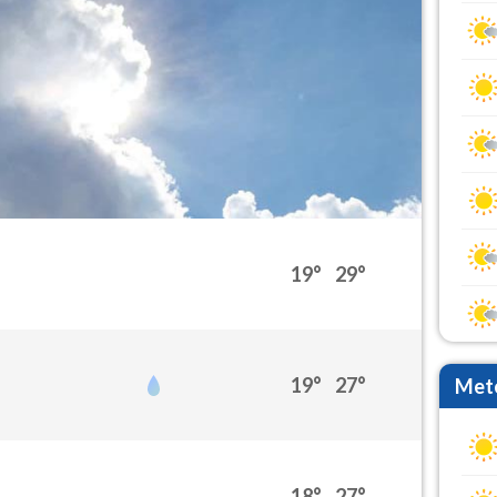
19°
29°
19°
27°
Mete
18°
27°