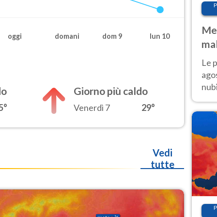
P
Met
oggi
domani
dom 9
lun 10
mal
fin
Le p
agos
nubi
do
Giorno più caldo
Cen
5°
Venerdì 7
29°
mol
Vedi
tutte
P