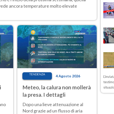
 vede ancora temperature molto elevate
TENDENZA
4 Agosto 2026
L’invia
testimo
i
Meteo, la calura non mollerà
situazi
la presa. I dettagli
ano
Dopo una lieve attenuazione al
Nord grazie ad un flusso di aria