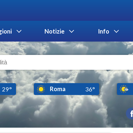
ioni
Notizie
Info
Roma
29°
36°