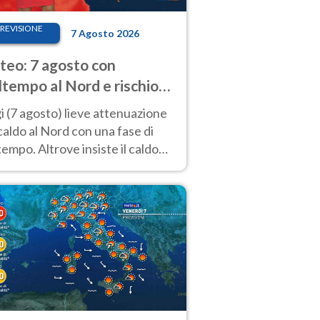
REVISIONE
7 Agosto 2026
eo: 7 agosto con
tempo al Nord e rischio
ifragi. Altrove caldo
 (7 agosto) lieve attenuazione
tremo
caldo al Nord con una fase di
empo. Altrove insiste il caldo
emo con picchi di 40°C. Le
isioni