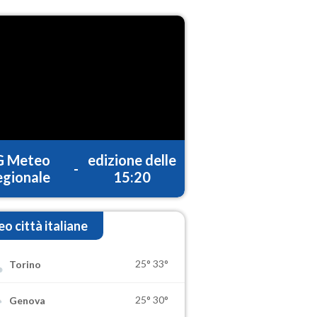
G Meteo
edizione delle
-
gionale
15:20
o città italiane
25°
33°
Torino
25°
30°
Genova