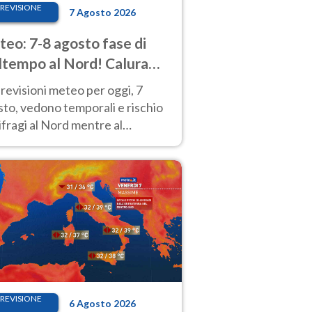
REVISIONE
7 Agosto 2026
eo: 7-8 agosto fase di
tempo al Nord! Calura
o a Ferragosto
revisioni meteo per oggi, 7
to, vedono temporali e rischio
fragi al Nord mentre al
tro-Sud sole e caldo sempre
to intenso.
REVISIONE
6 Agosto 2026