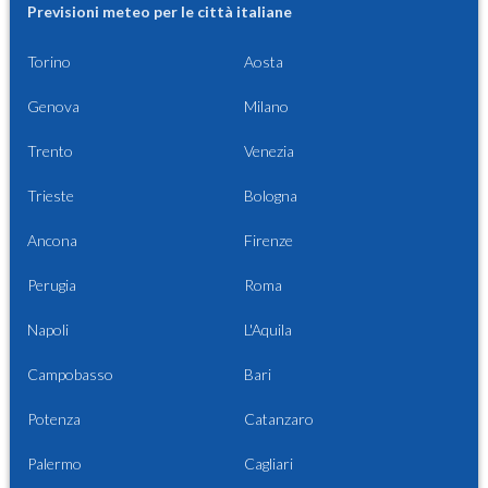
Previsioni meteo per le città italiane
Torino
Aosta
Genova
Milano
Trento
Venezia
Trieste
Bologna
Ancona
Firenze
Perugia
Roma
Napoli
L'Aquila
Campobasso
Bari
Potenza
Catanzaro
Palermo
Cagliari