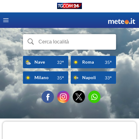
Nave
Roma
32°
35°
Milano
Napoli
35°
33°