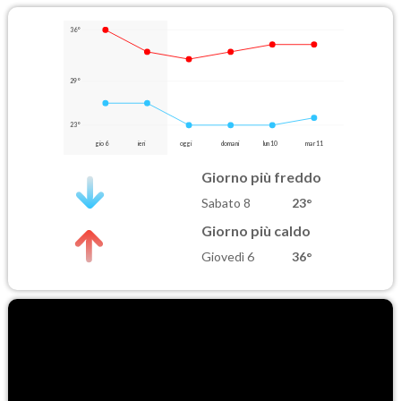
36°
29°
23°
gio 6
ieri
oggi
domani
lun 10
mar 11
Giorno più freddo
Sabato 8
23°
Giorno più caldo
Giovedì 6
36°