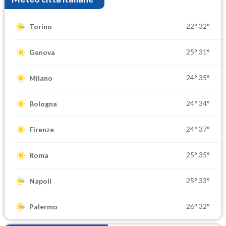
22°
32°
Torino
25°
31°
Genova
24°
35°
Milano
24°
34°
Bologna
24°
37°
Firenze
25°
35°
Roma
25°
33°
Napoli
26°
32°
Palermo