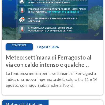
TENDENZA
7 Agosto 2026
Meteo: settimana di Ferragosto al
via con caldo intenso e qualche
temporale
La tendenza meteo per la settimana di Ferragosto
indica una nuova impennata della calura tra 11 e 14
agosto, con nuovi rialzi anche al Nord.
Meteo città italiane