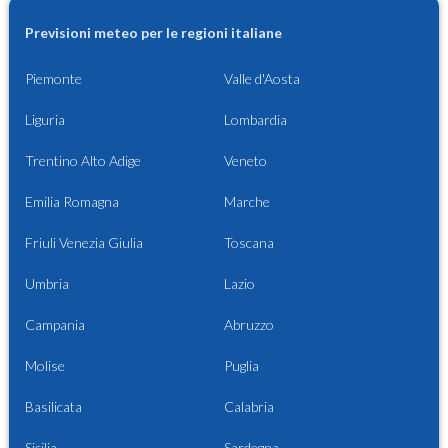
Previsioni meteo per le regioni italiane
Piemonte
Valle d'Aosta
Liguria
Lombardia
Trentino Alto Adige
Veneto
Emilia Romagna
Marche
Friuli Venezia Giulia
Toscana
Umbria
Lazio
Campania
Abruzzo
Molise
Puglia
Basilicata
Calabria
Sicilia
Sardegna