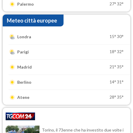
27°
32°
Palermo
Meteo città europee
15°
30°
Londra
18°
32°
Parigi
21°
35°
Madrid
14°
31°
Berlino
28°
35°
Atene
Torino, il 73enne che ha investito due volte i