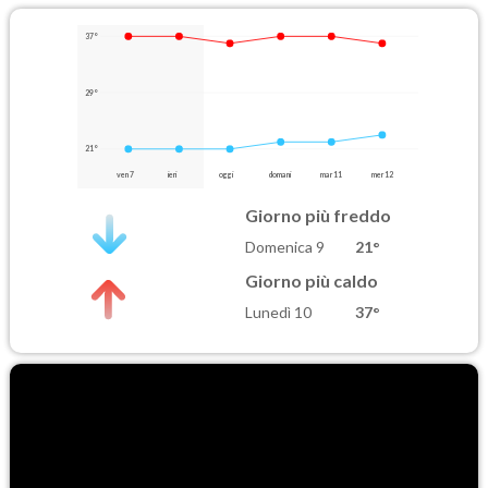
37°
29°
21°
ven 7
ieri
oggi
domani
mar 11
mer 12
Giorno più freddo
Domenica 9
21°
Giorno più caldo
Lunedì 10
37°