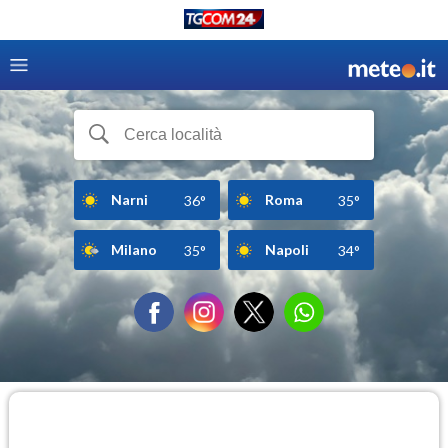
Narni
Roma
36°
35°
Milano
Napoli
35°
34°