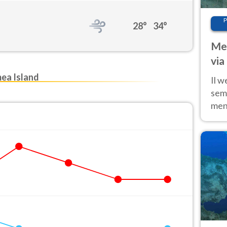
P
28°
34°
Met
via
cal
ea Island
Il w
sem
ment
fino
calo