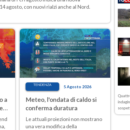
14 agosto, con nuovi rialzi anche al Nord.
TENDENZA
5 Agosto 2026
Quattro
o a
Meteo, l'ondata di caldo si
indagin
ve
conferma duratura
sospett
kend
Le attuali proiezioni non mostrano
na,
una vera modifica della