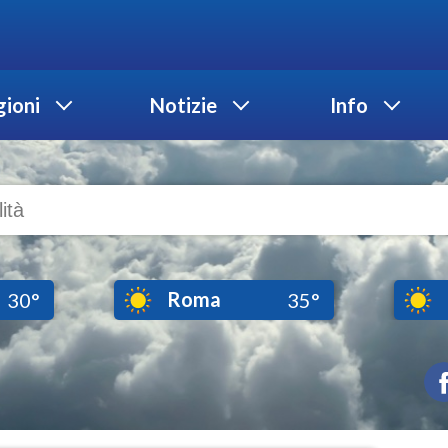
ioni
Notizie
Info
Roma
30°
35°