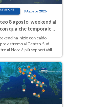
REVISIONE
8 Agosto 2026
eo 8 agosto: weekend al
 con qualche temporale e
do estremo al Centro-Sud
eekend ha inizio con caldo
pre estremo al Centro-Sud
re al Nord è più sopportabile
 a domenica 9. Temporali di
re sui rilievi.