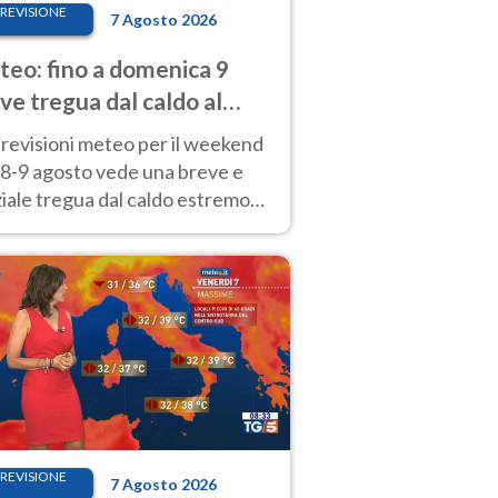
REVISIONE
7 Agosto 2026
eo: fino a domenica 9
ve tregua dal caldo al
d! Altrove calura e afa
revisioni meteo per il weekend
'8-9 agosto vede una breve e
iale tregua dal caldo estremo
Nord mentre altrove persistono
radi.
REVISIONE
7 Agosto 2026