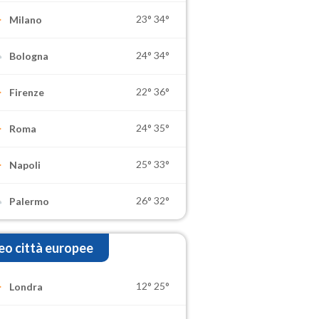
23°
34°
Milano
24°
34°
Bologna
22°
36°
Firenze
24°
35°
Roma
25°
33°
Napoli
26°
32°
Palermo
o città europee
12°
25°
Londra