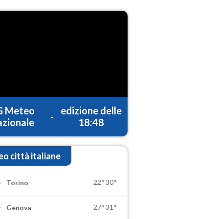
G Meteo
edizione delle
-
zionale
18:48
o città italiane
22°
30°
Torino
27°
31°
Genova