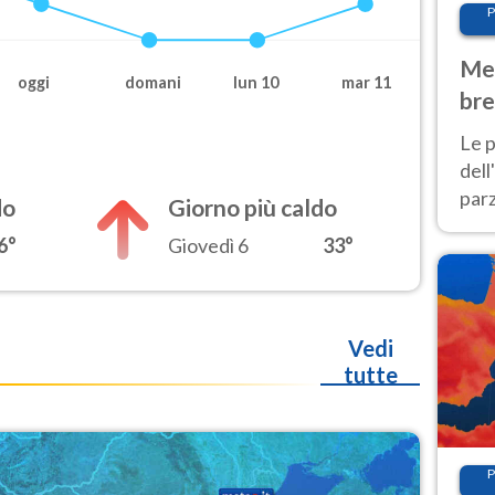
P
Met
oggi
domani
lun 10
mar 11
bre
Nor
Le p
dell
parz
do
Giorno più caldo
al 
6°
Giovedì 6
33°
40 g
Vedi
tutte
P