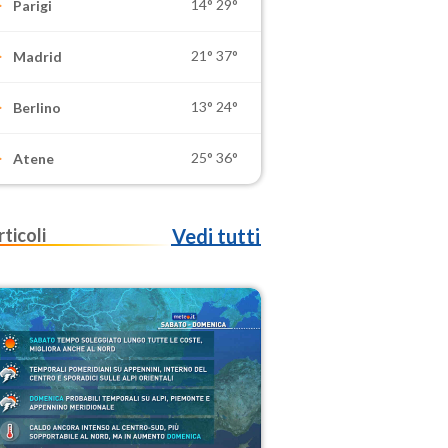
14°
29°
Parigi
21°
37°
Madrid
13°
24°
Berlino
25°
36°
Atene
rticoli
Vedi tutti