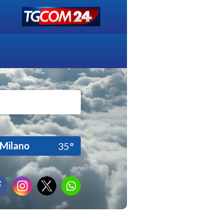
Milano
35°