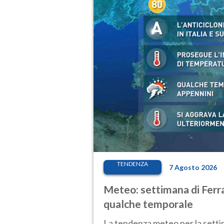
TENDENZA
7 Agosto 2026
Meteo: settimana di Ferra
qualche temporale
La tendenza meteo per la setti