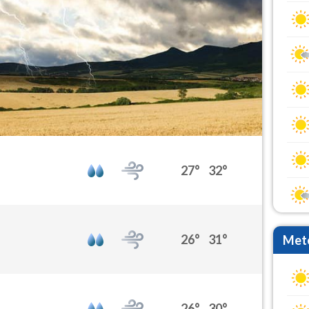
27°
32°
26°
31°
Mete
26°
30°