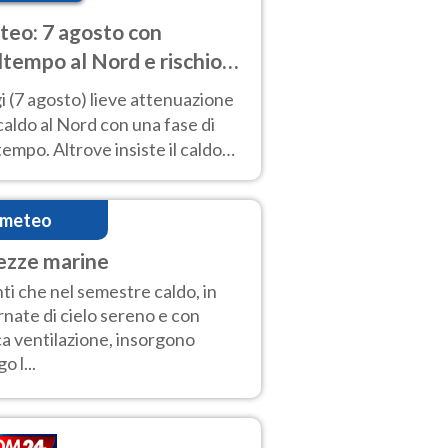
eo: 7 agosto con
tempo al Nord e rischio
ifragi. Altrove caldo
 (7 agosto) lieve attenuazione
tremo
caldo al Nord con una fase di
empo. Altrove insiste il caldo
emo con picchi di 40°C. Le
isioni
imeteo
ezze marine
ti che nel semestre caldo, in
rnate di cielo sereno e con
a ventilazione, insorgono
o l...