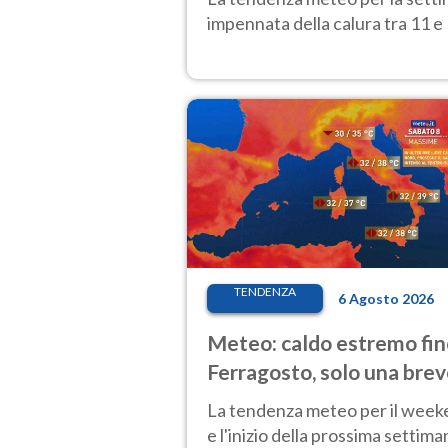
impennata della calura tra 11 e 
TENDENZA
6 Agosto 2026
Meteo: caldo estremo fin
Ferragosto, solo una bre
pausa. Ecco dove
La tendenza meteo per il wee
e l'inizio della prossima settima