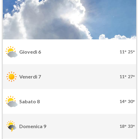
Giovedì 6
11°
25°
Venerdì 7
11°
27°
Sabato 8
14°
30°
Domenica 9
18°
33°