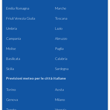
Emilia Romagna
Marche
Friuli Venezia Giulia
Toscana
Umbria
Lazio
Campania
Abruzzo
Molise
Puglia
Basilicata
Calabria
Sicilia
Sardegna
Previsioni meteo per le città italiane
Torino
Aosta
Genova
Milano
Trento
Venezia