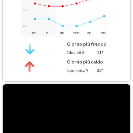
22°
11°
mar 4
ieri
oggi
domani
sab 8
dom 9
Giorno più freddo
Giovedì 6
11°
Giorno più caldo
Domenica 9
33°