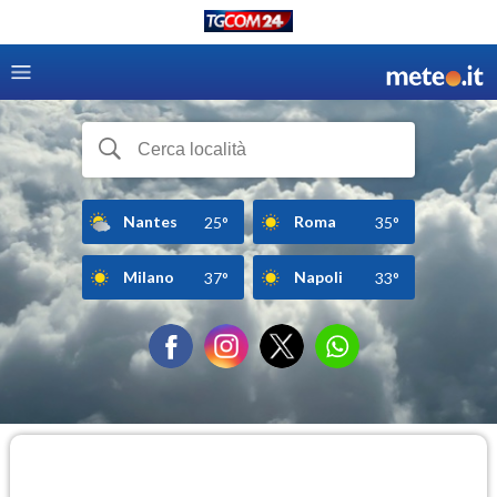
Nantes
Roma
25°
35°
Milano
Napoli
37°
33°