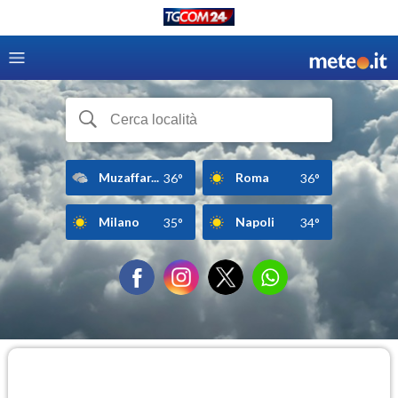
Muzaffar...
Roma
36°
36°
Milano
Napoli
35°
34°