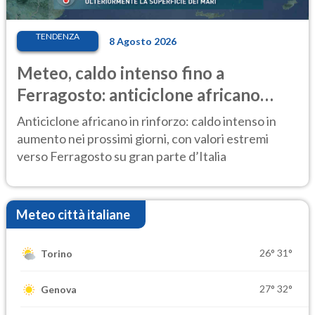
TENDENZA
8 Agosto 2026
Meteo, caldo intenso fino a
Ferragosto: anticiclone africano
ancora protagonista
Anticiclone africano in rinforzo: caldo intenso in
aumento nei prossimi giorni, con valori estremi
verso Ferragosto su gran parte d’Italia
Meteo città italiane
26°
31°
Torino
27°
32°
Genova