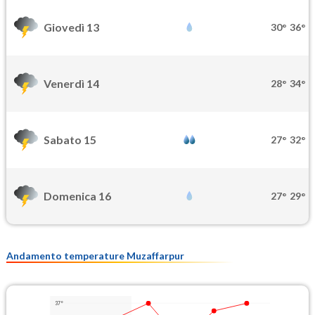
Giovedì 13
30°
36°
Venerdì 14
28°
34°
Sabato 15
27°
32°
Domenica 16
27°
29°
Andamento temperature Muzaffarpur
37°