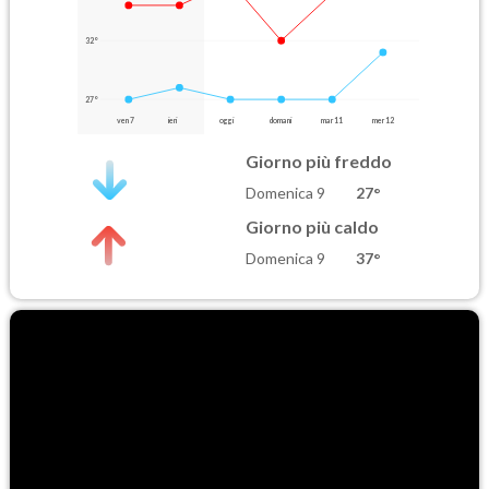
32°
27°
ven 7
ieri
oggi
domani
mar 11
mer 12
Giorno più freddo
Domenica 9
27°
Giorno più caldo
Domenica 9
37°