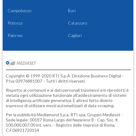
Campobasso
Bari
Potenza
Catanzaro
Palermo
Cagliari
Copyright © 1999-2020 RTI S.p.A. Direzione Business Digital -
P.Iva 03976881007 - Tutti i diritti riservati.
Rispetto ai contenuti e ai dati personali trasmessi e/o riprodotti è
vietata ogni utilizzazione funzionale all'addestramento di sistemi
di intelligenza artificiale generativa. È altresì fatto divieto
espresso di utilizzare mezzi automatizzati di data scraping.
Per la pubblicità
Mediamond S.p.a.
RTI spa, Gruppo Mediaset -
Sede legale: 00187 Roma Largo del Nazareno 8 - Cap. Soc. €
500.000.007,00 int. vers. - Registro delle Imprese di Roma,
C.F.06921720154