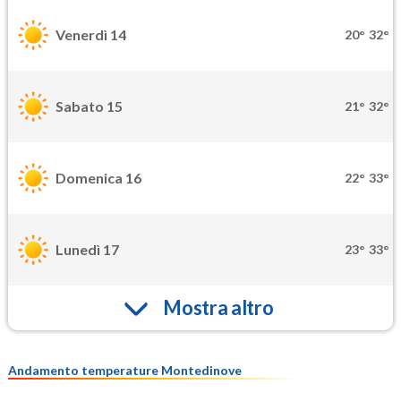
Venerdì 14
20°
32°
Sabato 15
21°
32°
Domenica 16
22°
33°
Lunedì 17
23°
33°
Mostra altro
Andamento temperature Montedinove