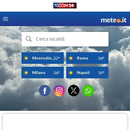
Montedin...
Roma
32°
36°
Milano
Napoli
36°
34°