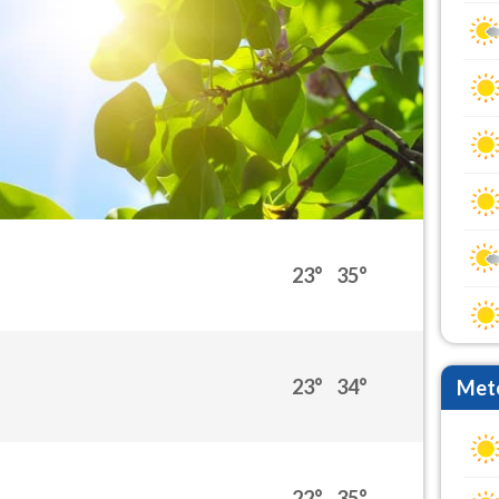
23°
35°
23°
34°
Mete
22°
35°