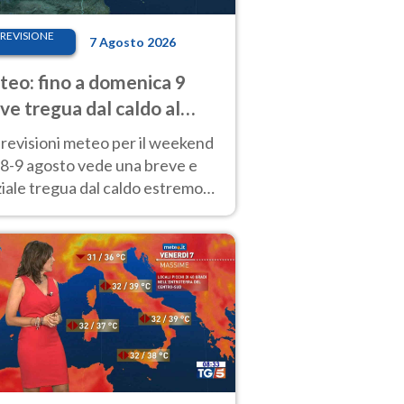
REVISIONE
7 Agosto 2026
eo: fino a domenica 9
ve tregua dal caldo al
d! Altrove calura e afa
revisioni meteo per il weekend
'8-9 agosto vede una breve e
iale tregua dal caldo estremo
Nord mentre altrove persistono
radi.