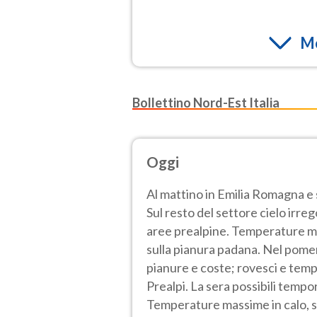
Mo
Bollettino Nord-Est Italia
Oggi
Al mattino in Emilia Romagna e
Sul resto del settore cielo irre
aree prealpine. Temperature mini
sulla pianura padana. Nel pom
pianure e coste; rovesci e tempo
Prealpi. La sera possibili tempor
Temperature massime in calo, s