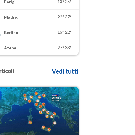
13°
25°
Parigi
22°
37°
Madrid
15°
22°
Berlino
27°
33°
Atene
rticoli
Vedi tutti