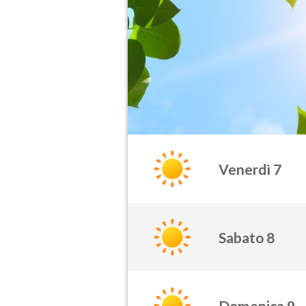
Venerdì 7
Sabato 8
Domenica 9