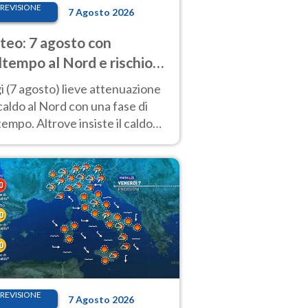
REVISIONE
7 Agosto 2026
eo: 7 agosto con
tempo al Nord e rischio
ifragi. Altrove caldo
 (7 agosto) lieve attenuazione
tremo
caldo al Nord con una fase di
empo. Altrove insiste il caldo
emo con picchi di 40°C. Le
isioni
REVISIONE
7 Agosto 2026