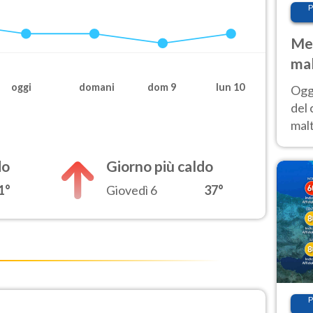
P
Met
mal
nub
oggi
domani
dom 9
lun 10
Oggi
es
del 
malt
estr
prev
do
Giorno più caldo
1°
Giovedì 6
37°
P