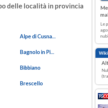
o delle località in provincia
Met
mal
fin
Le p
agos
Alpe di Cusna...
nubi
Cen
mol
Bagnolo in Pi...
Wik
Al
Bibbiano
Nub
(tra
Brescello