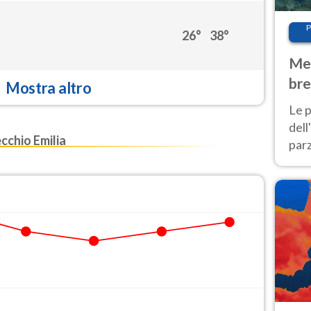
P
26°
38°
Met
bre
Mostra altro
Nor
Le p
dell
chio Emilia
parz
al 
40 g