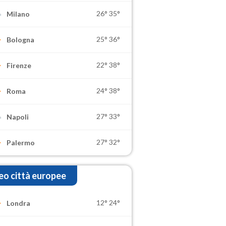
26°
35°
Milano
25°
36°
Bologna
22°
38°
Firenze
24°
38°
Roma
27°
33°
Napoli
27°
32°
Palermo
o città europee
12°
24°
Londra