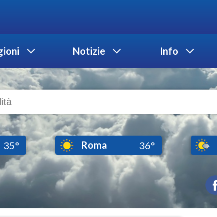
ioni
Notizie
Info
Roma
35°
36°