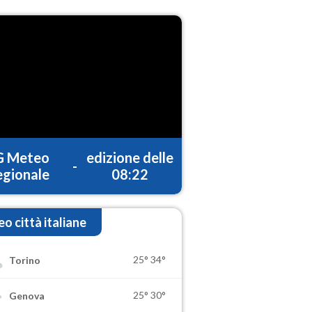
G Meteo
edizione delle
-
gionale
08:22
o città italiane
25°
34°
Torino
25°
30°
Genova