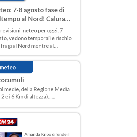
eo: 7-8 agosto fase di
tempo al Nord! Calura
o a Ferragosto
revisioni meteo per oggi, 7
to, vedono temporali e rischio
fragi al Nord mentre al
tro-Sud sole e caldo sempre
to intenso.
imeteo
tocumuli
i medie, della Regione Media
 2 e i 6 Km di altezza)......
Amanda Knox difende il