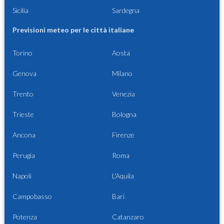
Sicilia
Sardegna
Previsioni meteo per le città italiane
Torino
Aosta
Genova
Milano
Trento
Venezia
Trieste
Bologna
Ancona
Firenze
Perugia
Roma
Napoli
L'Aquila
Campobasso
Bari
Potenza
Catanzaro