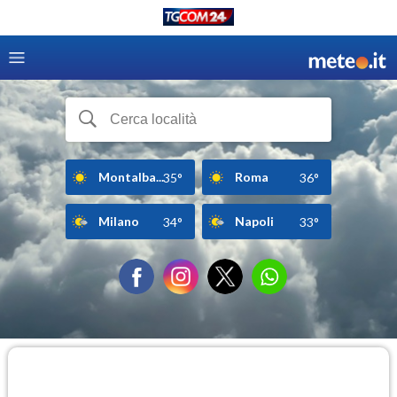
Montalba...
Roma
35°
36°
Milano
Napoli
34°
33°