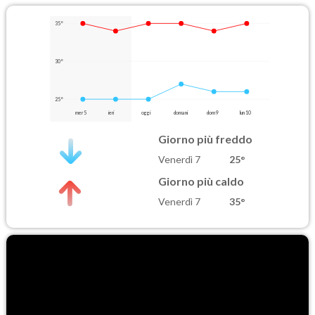
35°
30°
25°
mer 5
ieri
oggi
domani
dom 9
lun 10
Giorno più freddo
Venerdì 7
25°
Giorno più caldo
Venerdì 7
35°