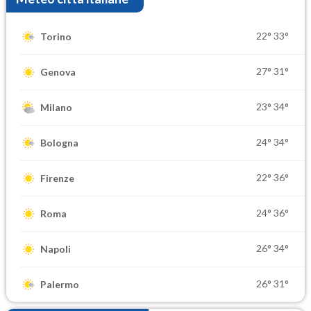
22°
33°
Torino
27°
31°
Genova
23°
34°
Milano
24°
34°
Bologna
22°
36°
Firenze
24°
36°
Roma
26°
34°
Napoli
26°
31°
Palermo