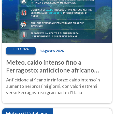
TENDENZA
8 Agosto 2026
Meteo, caldo intenso fino a
Ferragosto: anticiclone africano
ancora protagonista
Anticiclone africano in rinforzo: caldo intenso in
aumento nei prossimi giorni, con valori estremi
verso Ferragosto su gran parte d’Italia
Meteo città italiane