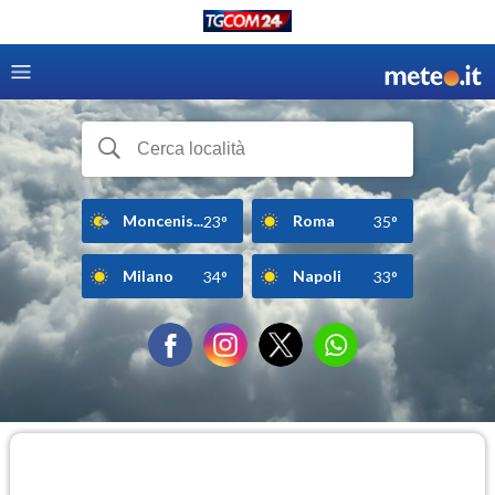
Moncenis...
Roma
23°
35°
Milano
Napoli
34°
33°