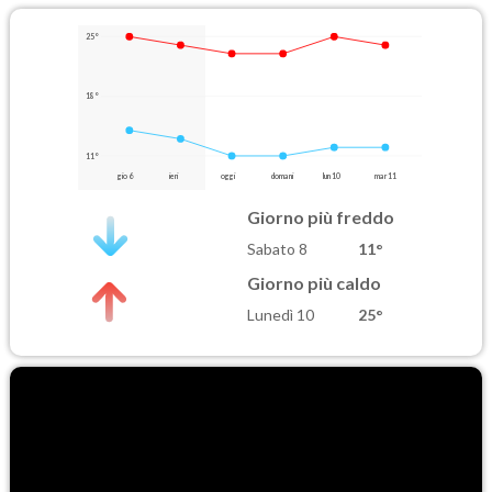
25°
18°
11°
gio 6
ieri
oggi
domani
lun 10
mar 11
Giorno più freddo
Sabato 8
11°
Giorno più caldo
Lunedì 10
25°