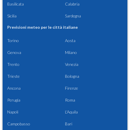
Basilicata
Calabria
Sicilia
Sardegna
Previsioni meteo per le città italiane
Torino
Aosta
Genova
Milano
Trento
Venezia
Trieste
Bologna
Ancona
Firenze
Perugia
Roma
Napoli
L'Aquila
Campobasso
Bari