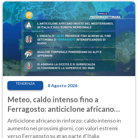
TENDENZA
8 Agosto 2026
Meteo, caldo intenso fino a
Ferragosto: anticiclone africano
ancora protagonista
Anticiclone africano in rinforzo: caldo intenso in
aumento nei prossimi giorni, con valori estremi
verso Ferragosto su gran parte d’Italia