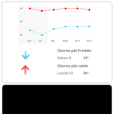
36°
25°
14°
ven 7
ieri
oggi
domani
mar 11
mer 12
Giorno più freddo
Sabato 8
14°
Giorno più caldo
Lunedì 10
36°