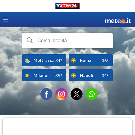
Moltrasi...
Roma
34°
36°
Milano
Napoli
35°
34°