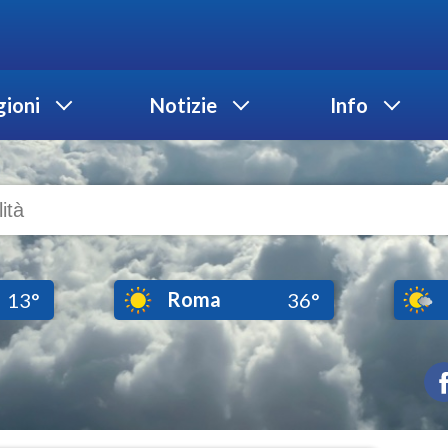
ioni
Notizie
Info
Roma
13°
36°