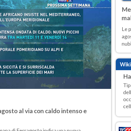
Met
mal
fin
Le p
agos
nubi
Cen
mol
Wik
Ha
Tip
del
occ
cell
gosto al via con caldo intenso e
mana di Ferragosto indica una nuova