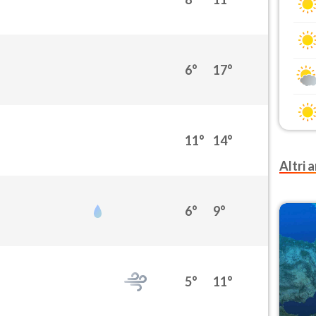
6°
17°
11°
14°
Altri a
6°
9°
5°
11°