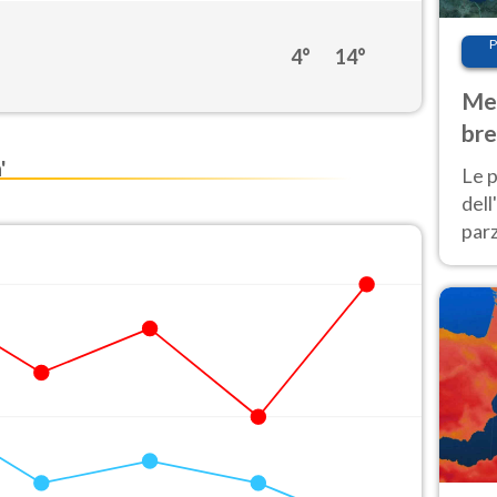
P
4°
14°
Met
bre
Nor
'
Le p
dell
parz
al 
40 g