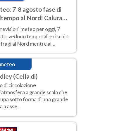
eo: 7-8 agosto fase di
tempo al Nord! Calura
o a Ferragosto
revisioni meteo per oggi, 7
to, vedono temporali e rischio
fragi al Nord mentre al
tro-Sud sole e caldo sempre
to intenso.
imeteo
dley (Cella di)
o di circolazione
l'atmosfera a grande scala che
upa sotto forma di una grande
a a asse...