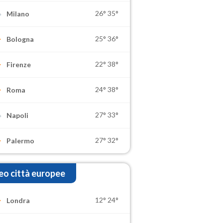
26°
35°
Milano
25°
36°
Bologna
22°
38°
Firenze
24°
38°
Roma
27°
33°
Napoli
27°
32°
Palermo
o città europee
12°
24°
Londra