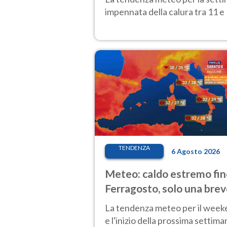
impennata della calura tra 11 e 
TENDENZA
6 Agosto 2026
Meteo: caldo estremo fin
Ferragosto, solo una bre
pausa. Ecco dove
La tendenza meteo per il wee
e l'inizio della prossima settima