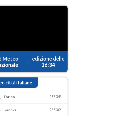
G Meteo
edizione delle
-
zionale
16:34
o città italiane
25°
34°
Torino
25°
30°
Genova