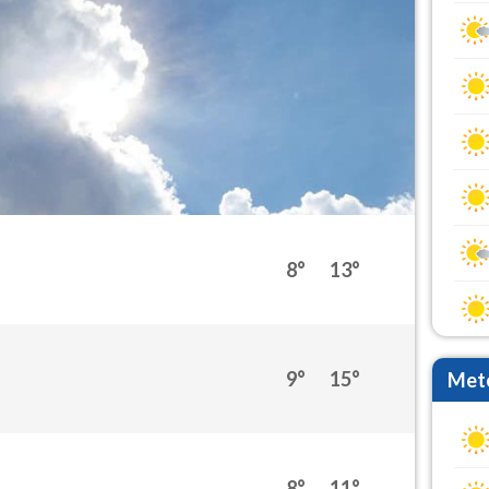
8°
13°
9°
15°
Mete
8°
11°