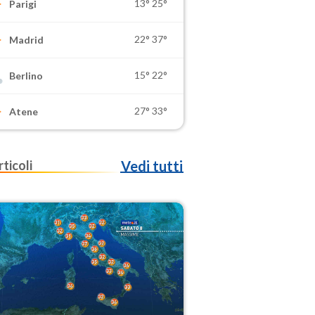
13°
25°
Parigi
22°
37°
Madrid
15°
22°
Berlino
27°
33°
Atene
rticoli
Vedi tutti