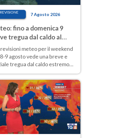
REVISIONE
7 Agosto 2026
eo: fino a domenica 9
ve tregua dal caldo al
d! Altrove calura e afa
revisioni meteo per il weekend
'8-9 agosto vede una breve e
iale tregua dal caldo estremo
Nord mentre altrove persistono
radi.