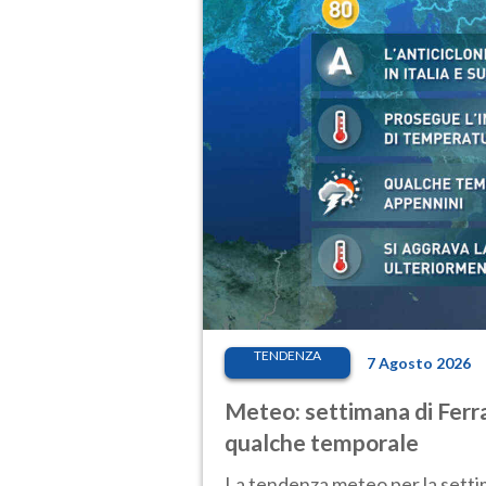
TENDENZA
7 Agosto 2026
Meteo: settimana di Ferra
qualche temporale
La tendenza meteo per la setti