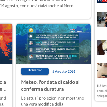
14 agosto, con nuovi rialzi anche al Nord.
TENDENZA
5 Agosto 2026
o a
Meteo, l'ondata di caldo si
Il 31en
ve
conferma duratura
zona d
spiegaz
kend
Le attuali proiezioni non mostrano
na,
una vera modifica della