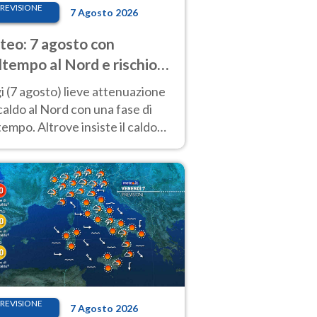
REVISIONE
7 Agosto 2026
eo: 7 agosto con
tempo al Nord e rischio
ifragi. Altrove caldo
 (7 agosto) lieve attenuazione
tremo
caldo al Nord con una fase di
empo. Altrove insiste il caldo
emo con picchi di 40°C. Le
isioni
REVISIONE
7 Agosto 2026