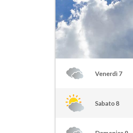
Venerdì 7
Sabato 8
Domenica 9