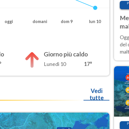
P
Met
oggi
domani
dom 9
lun 10
mal
nub
Oggi
es
del 
malt
do
Giorno più caldo
estr
°
Lunedì 10
17°
prev
Vedi
tutte
P