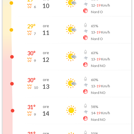
10
12
-
19
Km/h
6
Nord O
29
°
ore
65
%
11
13
-
19
Km/h
7
Nord O
30
°
ore
63
%
12
13
-
19
Km/h
9
Nord NO
30
°
ore
60
%
13
13
-
19
Km/h
10
Nord NO
31
°
ore
58
%
14
14
-
19
Km/h
9
Nord NO
31
°
ore
55
%