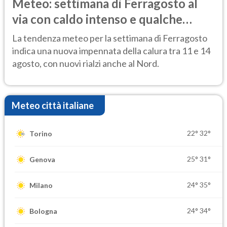
Meteo: settimana di Ferragosto al
via con caldo intenso e qualche
temporale
La tendenza meteo per la settimana di Ferragosto
indica una nuova impennata della calura tra 11 e 14
agosto, con nuovi rialzi anche al Nord.
Meteo città italiane
22°
32°
Torino
25°
31°
Genova
24°
35°
Milano
24°
34°
Bologna