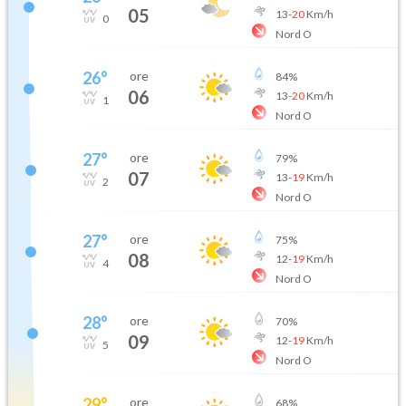
05
13
-
20
Km/h
0
Nord O
26
°
ore
84
%
06
13
-
20
Km/h
1
Nord O
27
°
ore
79
%
07
13
-
19
Km/h
2
Nord O
27
°
ore
75
%
08
12
-
19
Km/h
4
Nord O
28
°
ore
70
%
09
12
-
19
Km/h
5
Nord O
29
°
ore
68
%