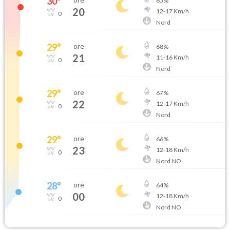
30
°
65
%
20
12
-
17
Km/h
0
Nord
29
°
ore
68
%
21
11
-
16
Km/h
0
Nord
29
°
ore
67
%
22
12
-
17
Km/h
0
Nord
29
°
ore
66
%
23
12
-
18
Km/h
0
Nord NO
28
°
ore
64
%
00
12
-
18
Km/h
0
Nord NO