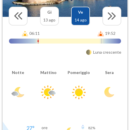
Gi
Ve
13 ago
14 ago
06:11
19:52
Luna crescente
Notte
Mattino
Pomeriggio
Sera
27
°
ore
82
%