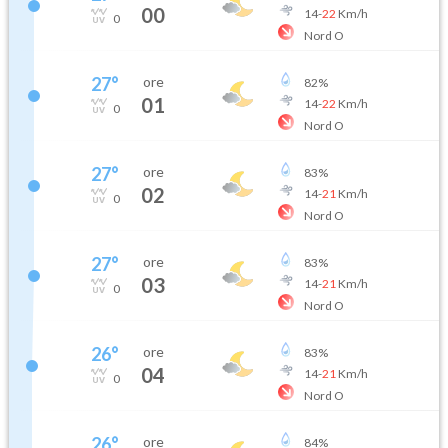
00
14
-
22
Km/h
0
Nord O
27
°
ore
82
%
01
14
-
22
Km/h
0
Nord O
27
°
ore
83
%
02
14
-
21
Km/h
0
Nord O
27
°
ore
83
%
03
14
-
21
Km/h
0
Nord O
26
°
ore
83
%
04
14
-
21
Km/h
0
Nord O
26
°
ore
84
%