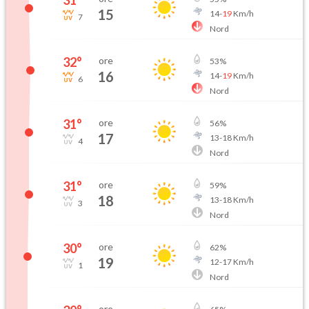
15
14
-
19
Km/h
7
Nord
32
°
ore
53
%
16
14
-
19
Km/h
6
Nord
31
°
ore
56
%
17
13
-
18
Km/h
4
Nord
31
°
ore
59
%
18
13
-
18
Km/h
3
Nord
30
°
ore
62
%
19
12
-
17
Km/h
1
Nord
ore