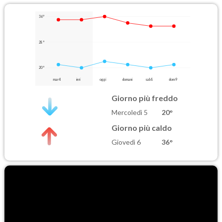
36°
28°
20°
mar 4
ieri
oggi
domani
sab 8
dom 9
Giorno più freddo
Mercoledì 5
20°
Giorno più caldo
Giovedì 6
36°