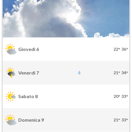
Giovedì 6
22°
36°
Venerdì 7
21°
34°
Sabato 8
20°
33°
Domenica 9
21°
33°