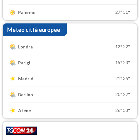
27°
31°
Palermo
Meteo città europee
12°
22°
Londra
15°
23°
Parigi
21°
35°
Madrid
20°
27°
Berlino
26°
33°
Atene