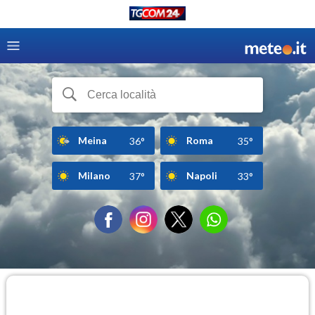
Meina
Roma
36°
35°
Milano
Napoli
37°
33°