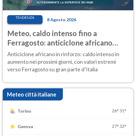
TENDENZA
8 Agosto 2026
Meteo, caldo intenso fino a
Ferragosto: anticiclone africano
ancora protagonista
Anticiclone africano in rinforzo: caldo intenso in
aumento nei prossimi giorni, con valori estremi
verso Ferragosto su gran parte d’Italia
Meteo città italiane
26°
31°
Torino
27°
32°
Genova