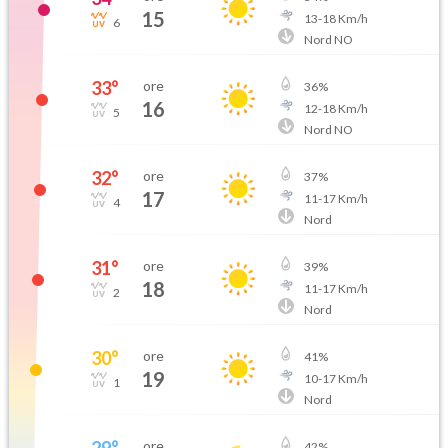
15
13
-
18
Km/h
6
Nord NO
33
°
ore
36
%
16
12
-
18
Km/h
5
Nord NO
32
°
ore
37
%
17
11
-
17
Km/h
4
Nord
31
°
ore
39
%
18
11
-
17
Km/h
2
Nord
30
°
ore
41
%
19
10
-
17
Km/h
1
Nord
29
°
ore
42
%