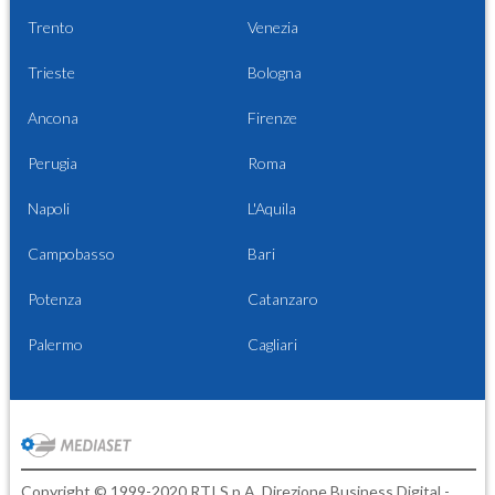
Trento
Venezia
Trieste
Bologna
Ancona
Firenze
Perugia
Roma
Napoli
L'Aquila
Campobasso
Bari
Potenza
Catanzaro
Palermo
Cagliari
Copyright © 1999-2020 RTI S.p.A. Direzione Business Digital -