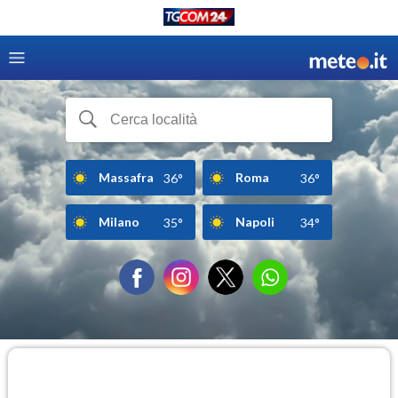
Massafra
Roma
36°
36°
Milano
Napoli
35°
34°