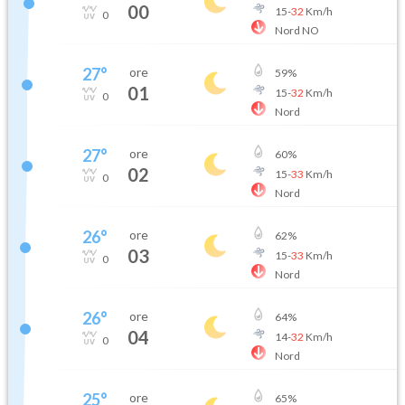
00
15
-
32
Km/h
0
Nord NO
27
°
ore
59
%
01
15
-
32
Km/h
0
Nord
27
°
ore
60
%
02
15
-
33
Km/h
0
Nord
26
°
ore
62
%
03
15
-
33
Km/h
0
Nord
26
°
ore
64
%
04
14
-
32
Km/h
0
Nord
25
°
ore
65
%