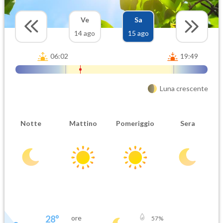
Ve
Sa
14 ago
15 ago
06:02
19:49
Luna crescente
Notte
Mattino
Pomeriggio
Sera
28
°
ore
57
%