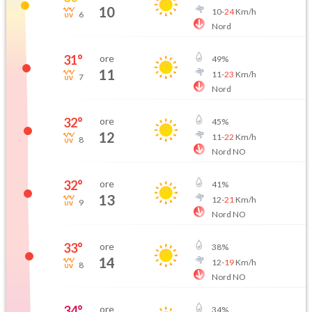
10
10
-
24
Km/h
6
Nord
31
°
ore
49
%
11
11
-
23
Km/h
7
Nord
32
°
ore
45
%
12
11
-
22
Km/h
8
Nord NO
32
°
ore
41
%
13
12
-
21
Km/h
9
Nord NO
33
°
ore
38
%
14
12
-
19
Km/h
8
Nord NO
34
°
ore
34
%