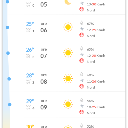
05
13
-
30
Km/h
0
Nord
25
°
ore
67
%
06
12
-
29
Km/h
1
Nord
26
°
ore
63
%
07
12
-
28
Km/h
2
Nord
28
°
ore
60
%
08
11
-
26
Km/h
3
Nord
29
°
ore
56
%
09
10
-
25
Km/h
4
Nord
30
°
ore
52
%