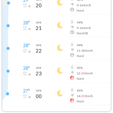
20
9
-
16
Km/h
0
Nord
28
°
ore
44
%
21
9
-
16
Km/h
0
Nord NE
28
°
ore
44
%
22
11
-
18
Km/h
0
Nord
28
°
ore
43
%
23
12
-
20
Km/h
0
Nord
27
°
ore
43
%
00
14
-
23
Km/h
0
Nord