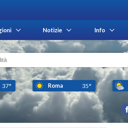
ioni
Notizie
Info
Roma
37°
35°