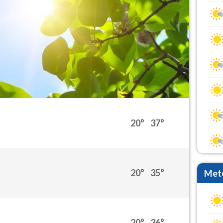
20°
37°
20°
35°
Mete
20°
36°