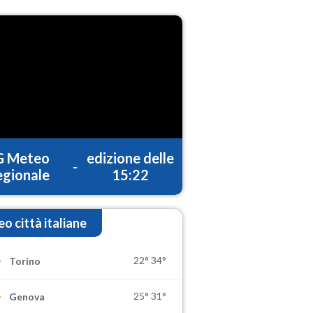
G Meteo
edizione delle
-
gionale
15:22
o città italiane
22°
34°
Torino
25°
31°
Genova