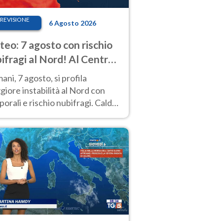
REVISIONE
6 Agosto 2026
eo: 7 agosto con rischio
ifragi al Nord! Al Centro-
 caldo estremo
ni, 7 agosto, si profila
iore instabilità al Nord con
orali e rischio nubifragi. Caldo
pre estremo al Centro-Sud. Le
isioni.