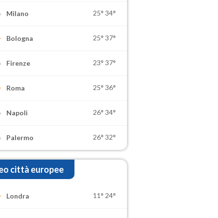
25°
34°
Milano
25°
37°
Bologna
23°
37°
Firenze
25°
36°
Roma
26°
34°
Napoli
26°
32°
Palermo
o città europee
11°
24°
Londra