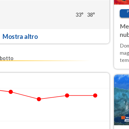
P
33°
38°
Met
nub
Mostra altro
Sud
Doma
magg
botto
temp
sem
prev