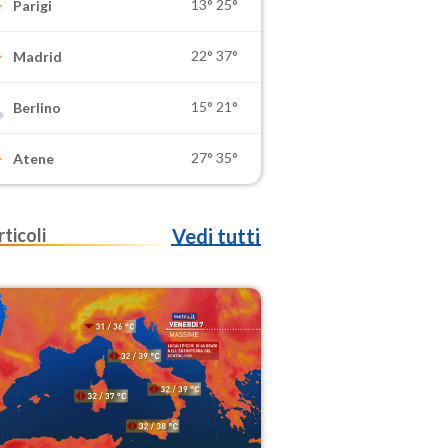
13°
25°
Parigi
22°
37°
Madrid
15°
21°
Berlino
27°
35°
Atene
rticoli
Vedi tutti