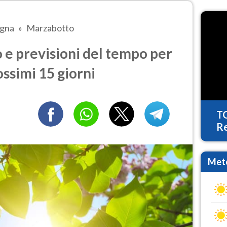
agna
Marzabotto
e previsioni del tempo per
ossimi 15 giorni
T
Re
Mete