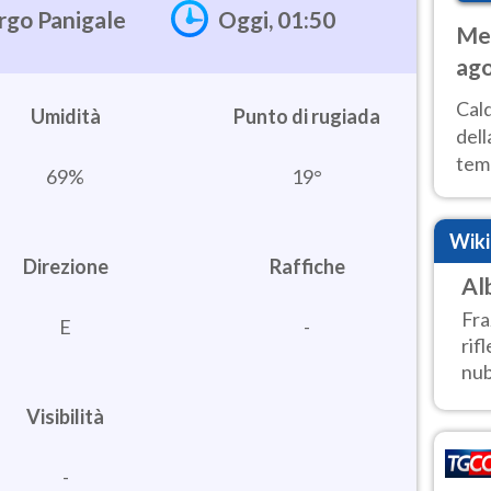
rgo Panigale
Oggi, 01:50
Met
ago
ai 
Cal
Umidità
dell
temp
69%
19°
inte
tre
Wik
Direzione
Raffiche
Al
Fra
E
-
rif
nub
Visibilità
-