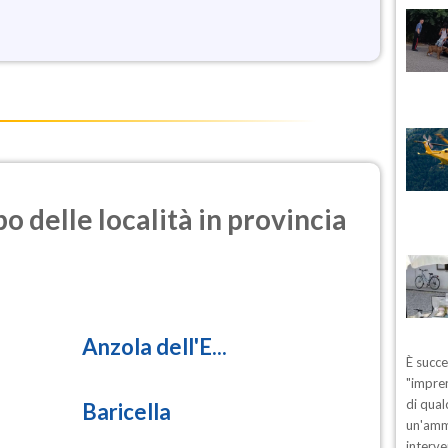
o delle località in provincia
Anzola dell'E...
È succ
"impren
di qual
Baricella
un'ammo
interve