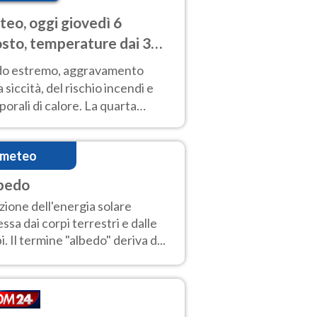
eo, oggi giovedì 6
sto, temperature dai 33
40 gradi
do estremo, aggravamento
a siccità, del rischio incendi e
orali di calore. La quarta
nsa ondata di calore non dà
gua e durerà fino Ferragosto
imeteo
bedo
zione dell'energia solare
lessa dai corpi terrestri e dalle
i. Il termine "albedo" deriva d...