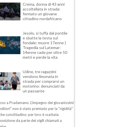
Crema, donna di 43 anni
accoltellata in strada:
fermato un giovane
cittadino nordafricano
Jesolo, si tuffa dal pontile
e sbatte la testa sul
fondale: muore 17enne |
Tragedia sul Latemar:
14enne cade per oltre 50
metri e perde la vita
Udine, tre ragazzini
vendono limonata in
strada per comprarsi un
motorino: denunciati da
un passante
esso a Pradamano. L'impegno dei giovanissimi
ditori" non è stato premiato per la "rigidità"
che concittadino: per loro è scattata
nizione da parte dei vigili chiamati a
nire