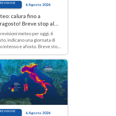
REVISIONE
6 Agosto 2026
eo: calura fino a
ragosto! Breve stop al
d tra 7 e 9 agosto
revisioni meteo per oggi, 6
to, indicano una giornata di
o intenso e afosto. Breve stop
Anticiclone solo sulle regioni del
d.
REVISIONE
6 Agosto 2026