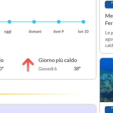
P
Met
Fer
Nor
oggi
domani
dom 9
lun 10
Le p
agos
cald
all'
Nor
do
Giorno più caldo
0°
Giovedì 6
38°
P