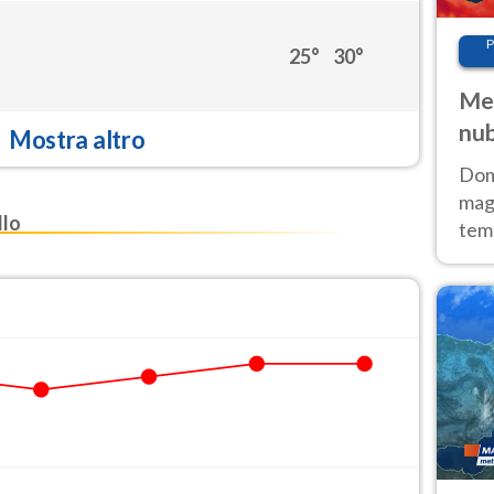
P
25°
30°
Met
nub
Mostra altro
Sud
Doma
magg
llo
temp
sem
prev