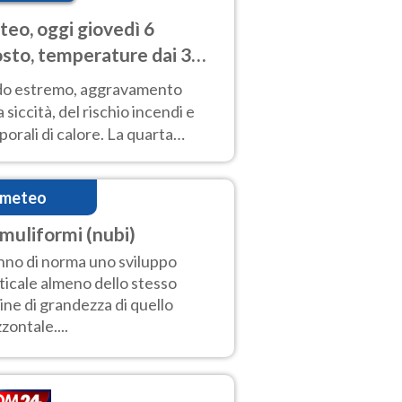
eo, oggi giovedì 6
sto, temperature dai 33
40 gradi
do estremo, aggravamento
a siccità, del rischio incendi e
orali di calore. La quarta
nsa ondata di calore non dà
gua e durerà fino Ferragosto
imeteo
muliformi (nubi)
no di norma uno sviluppo
ticale almeno dello stesso
ine di grandezza di quello
zzontale....