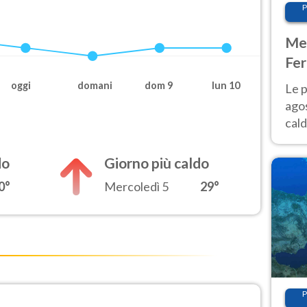
P
Met
Fer
Nor
oggi
domani
dom 9
lun 10
Le p
agos
cald
all'
Nor
do
Giorno più caldo
0°
Mercoledì 5
29°
P