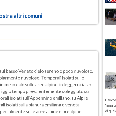
stra altri comuni
 sul basso Veneto cielo sereno o poco nuvoloso.
golarmente nuvoloso. Temporali isolati sulle
me in calo sulle aree alpine, in leggero rialzo
eriggio tempo prevalentemente soleggiato su
rali isolati sull'Appennino emiliano, su Alpi e
È succ
ali isolati sulla pianura emiliana e veneta.
"impren
pecialmente sulle aree alpine e prealpine.
di qual