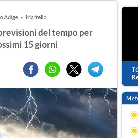
to Adige
Martello
revisioni del tempo per
ossimi 15 giorni
T
Re
Mete