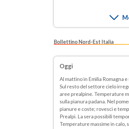
Mo
Bollettino Nord-Est Italia
Oggi
Al mattino in Emilia Romagna e
Sul resto del settore cielo irre
aree prealpine. Temperature mini
sulla pianura padana. Nel pom
pianure e coste; rovesci e tempo
Prealpi. La sera possibili tempor
Temperature massime in calo, s