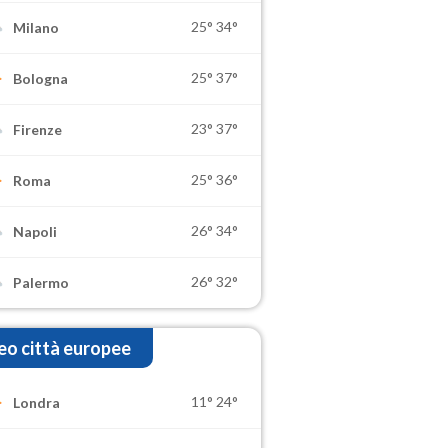
25°
34°
Milano
25°
37°
Bologna
23°
37°
Firenze
25°
36°
Roma
26°
34°
Napoli
26°
32°
Palermo
o città europee
11°
24°
Londra