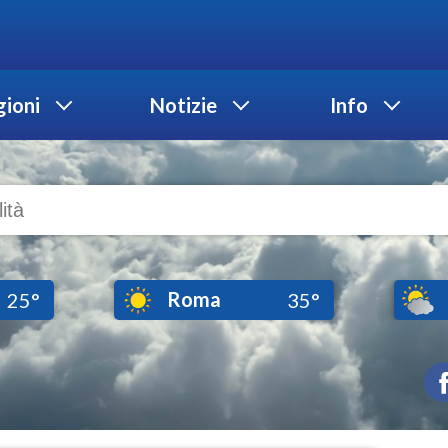
ioni
Notizie
Info
Roma
25°
35°