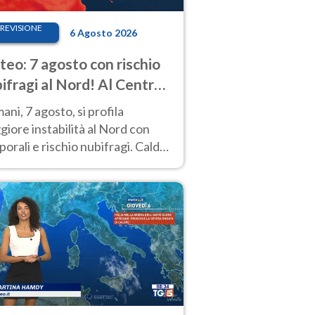
REVISIONE
6 Agosto 2026
eo: 7 agosto con rischio
ifragi al Nord! Al Centro-
 caldo estremo
ni, 7 agosto, si profila
iore instabilità al Nord con
orali e rischio nubifragi. Caldo
pre estremo al Centro-Sud. Le
isioni.