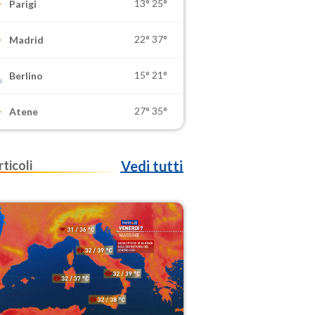
13°
25°
Parigi
22°
37°
Madrid
15°
21°
Berlino
27°
35°
Atene
rticoli
Vedi tutti