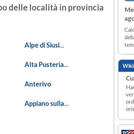
o delle località in provincia
Met
ago
ai 
Cal
dell
Alpe di Siusi...
temp
inte
tre
Alta Pusteria...
Wik
Cu
Anterivo
Han
ver
ord
Appiano sulla...
ori