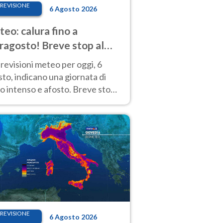
REVISIONE
6 Agosto 2026
eo: calura fino a
ragosto! Breve stop al
d tra 7 e 9 agosto
revisioni meteo per oggi, 6
to, indicano una giornata di
o intenso e afosto. Breve stop
Anticiclone solo sulle regioni del
d.
REVISIONE
6 Agosto 2026