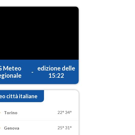
G Meteo
edizione delle
-
gionale
15:22
o città italiane
22°
34°
Torino
25°
31°
Genova