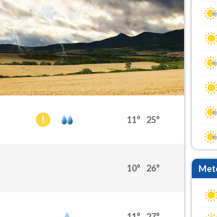
11°
25°
10°
26°
Mete
11°
27°