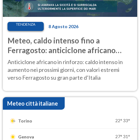
TENDENZA
8 Agosto 2026
Meteo, caldo intenso fino a
Ferragosto: anticiclone africano
ancora protagonista
Anticiclone africano in rinforzo: caldo intenso in
aumento nei prossimi giorni, con valori estremi
verso Ferragosto su gran parte d’Italia
Meteo città italiane
22°
33°
Torino
27°
31°
Genova