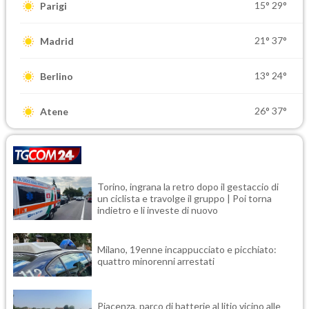
15°
29°
Parigi
21°
37°
Madrid
13°
24°
Berlino
26°
37°
Atene
Torino, ingrana la retro dopo il gestaccio di
un ciclista e travolge il gruppo | Poi torna
indietro e li investe di nuovo
Milano, 19enne incappucciato e picchiato:
quattro minorenni arrestati
Piacenza, parco di batterie al litio vicino alle