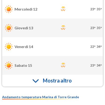
Mercoledì 12
23°
35°
Giovedì 13
23°
35°
Venerdì 14
22°
34°
Sabato 15
23°
34°
Mostra altro
Andamento temperature Marina di Torre Grande