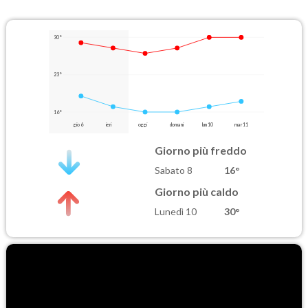
30°
23°
16°
gio 6
ieri
oggi
domani
lun 10
mar 11
Giorno più freddo
Sabato 8
16°
Giorno più caldo
Lunedì 10
30°