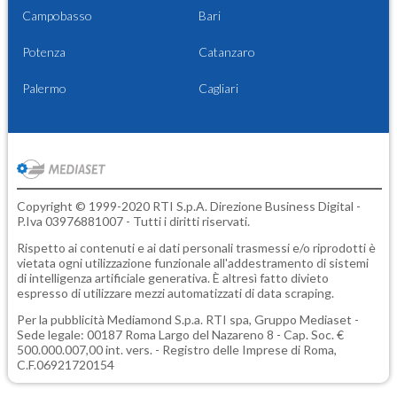
Campobasso
Bari
Potenza
Catanzaro
Palermo
Cagliari
Copyright © 1999-2020 RTI S.p.A. Direzione Business Digital -
P.Iva 03976881007 - Tutti i diritti riservati.
Rispetto ai contenuti e ai dati personali trasmessi e/o riprodotti è
vietata ogni utilizzazione funzionale all'addestramento di sistemi
di intelligenza artificiale generativa. È altresì fatto divieto
espresso di utilizzare mezzi automatizzati di data scraping.
Per la pubblicità
Mediamond S.p.a.
RTI spa, Gruppo Mediaset -
Sede legale: 00187 Roma Largo del Nazareno 8 - Cap. Soc. €
500.000.007,00 int. vers. - Registro delle Imprese di Roma,
C.F.06921720154