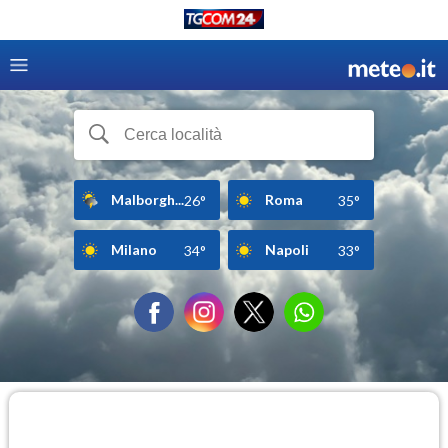
Malborgh...
Roma
26°
35°
Milano
Napoli
34°
33°