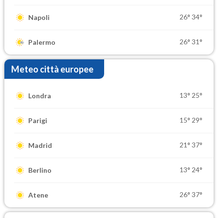
26°
34°
Napoli
26°
31°
Palermo
Meteo città europee
13°
25°
Londra
15°
29°
Parigi
21°
37°
Madrid
13°
24°
Berlino
26°
37°
Atene