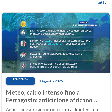
tutte
TENDENZA
8 Agosto 2026
Meteo, caldo intenso fino a
Ferragosto: anticiclone africano
ancora protagonista
Anticiclone africano in rinforzo: caldo intenso in