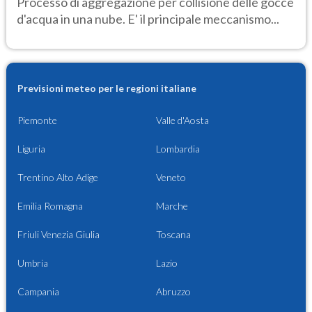
Processo di aggregazione per collisione delle gocce
d'acqua in una nube. E' il principale meccanismo...
Previsioni meteo per le regioni italiane
Piemonte
Valle d'Aosta
Liguria
Lombardia
Trentino Alto Adige
Veneto
Emilia Romagna
Marche
Friuli Venezia Giulia
Toscana
Umbria
Lazio
Campania
Abruzzo