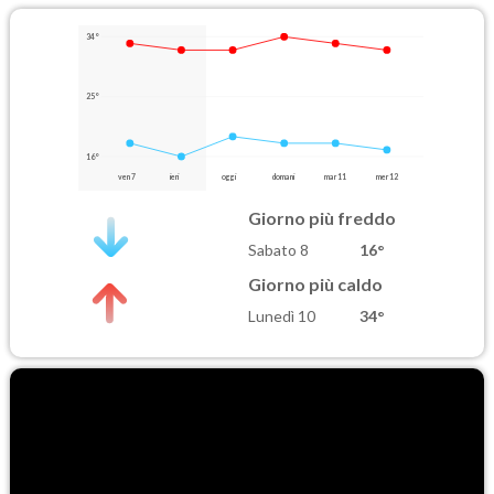
34°
25°
16°
ven 7
ieri
oggi
domani
mar 11
mer 12
Giorno più freddo
Sabato 8
16°
Giorno più caldo
Lunedì 10
34°