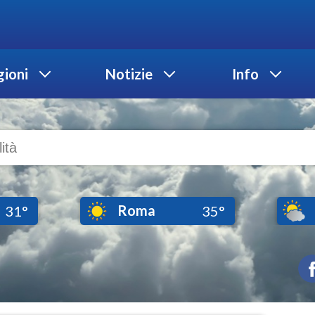
ioni
Notizie
Info
Roma
31°
35°