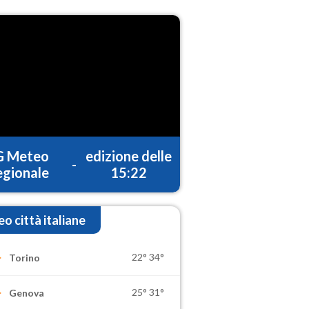
G Meteo
edizione delle
-
gionale
15:22
o città italiane
22°
34°
Torino
25°
31°
Genova