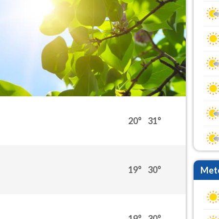
20°
31°
19°
30°
Mete
19°
30°