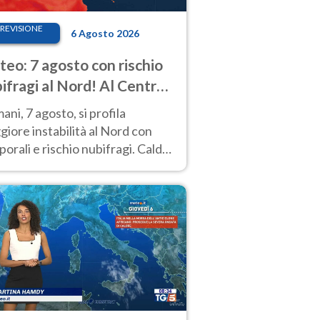
REVISIONE
6 Agosto 2026
eo: 7 agosto con rischio
ifragi al Nord! Al Centro-
 caldo estremo
ni, 7 agosto, si profila
iore instabilità al Nord con
orali e rischio nubifragi. Caldo
pre estremo al Centro-Sud. Le
isioni.