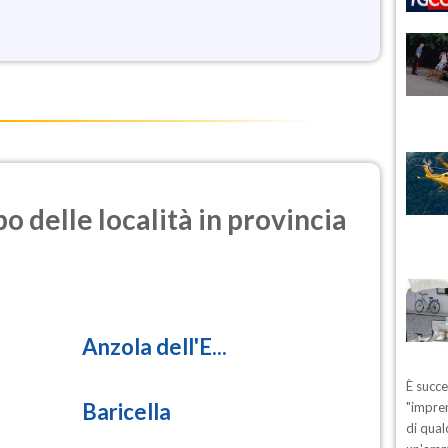
o delle località in provincia
Anzola dell'E...
È succ
Baricella
"impren
di qual