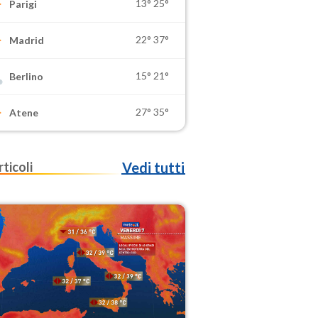
13°
25°
Parigi
22°
37°
Madrid
15°
21°
Berlino
27°
35°
Atene
rticoli
Vedi tutti