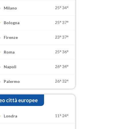
25°
34°
Milano
25°
37°
Bologna
23°
37°
Firenze
25°
36°
Roma
26°
34°
Napoli
26°
32°
Palermo
o città europee
11°
24°
Londra