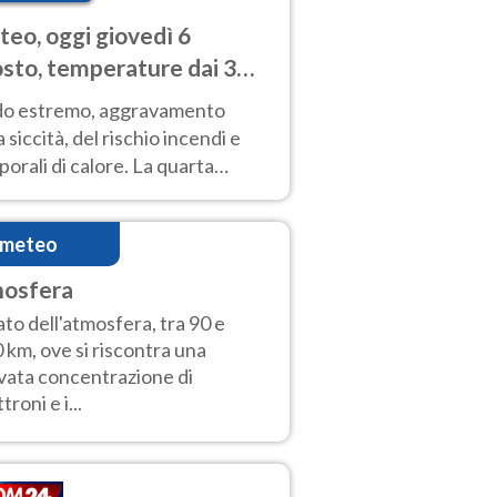
eo, oggi giovedì 6
sto, temperature dai 33
40 gradi
do estremo, aggravamento
a siccità, del rischio incendi e
orali di calore. La quarta
nsa ondata di calore non dà
gua e durerà fino Ferragosto
imeteo
nosfera
ato dell'atmosfera, tra 90 e
 km, ove si riscontra una
vata concentrazione di
troni e i...