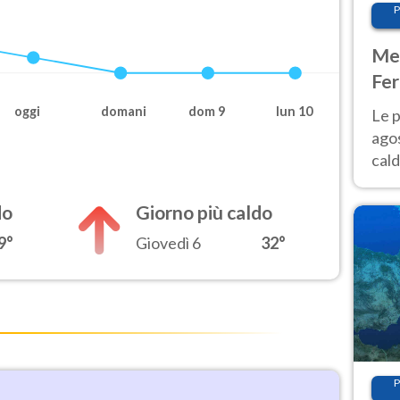
P
Met
Fer
Nor
oggi
domani
dom 9
lun 10
Le p
agos
cald
all'
Nor
do
Giorno più caldo
9°
Giovedì 6
32°
P