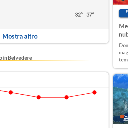
P
32°
37°
Met
nub
Mostra altro
Sud
Doma
magg
 in Belvedere
temp
sem
prev