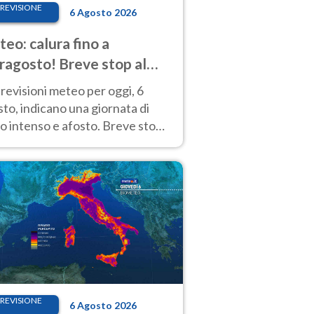
REVISIONE
6 Agosto 2026
eo: calura fino a
ragosto! Breve stop al
d tra 7 e 9 agosto
revisioni meteo per oggi, 6
to, indicano una giornata di
o intenso e afosto. Breve stop
Anticiclone solo sulle regioni del
d.
REVISIONE
6 Agosto 2026