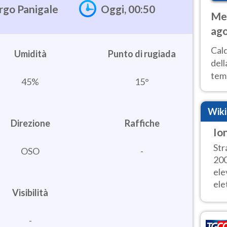
rgo Panigale
Oggi, 00:50
Met
ago
ai 
Cal
Umidità
dell
temp
45%
15°
inte
tre
Wik
Direzione
Raffiche
Io
Str
OSO
-
200
ele
elet
Visibilità
-