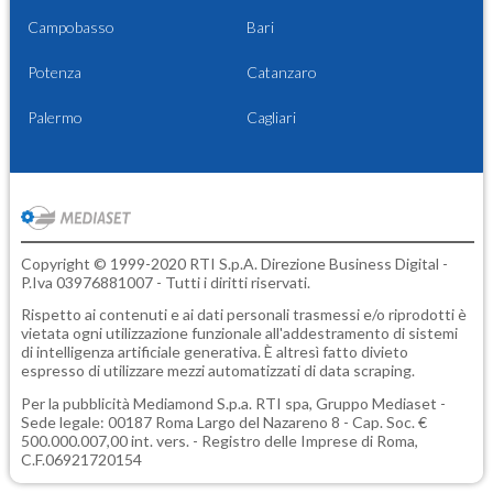
Campobasso
Bari
Potenza
Catanzaro
Palermo
Cagliari
Copyright © 1999-2020 RTI S.p.A. Direzione Business Digital -
P.Iva 03976881007 - Tutti i diritti riservati.
Rispetto ai contenuti e ai dati personali trasmessi e/o riprodotti è
vietata ogni utilizzazione funzionale all'addestramento di sistemi
di intelligenza artificiale generativa. È altresì fatto divieto
espresso di utilizzare mezzi automatizzati di data scraping.
Per la pubblicità
Mediamond S.p.a.
RTI spa, Gruppo Mediaset -
Sede legale: 00187 Roma Largo del Nazareno 8 - Cap. Soc. €
500.000.007,00 int. vers. - Registro delle Imprese di Roma,
C.F.06921720154