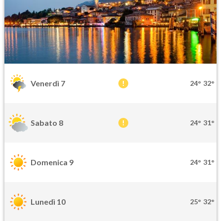
Venerdì 7
24°
32°
Sabato 8
24°
31°
Domenica 9
24°
31°
Lunedì 10
25°
32°