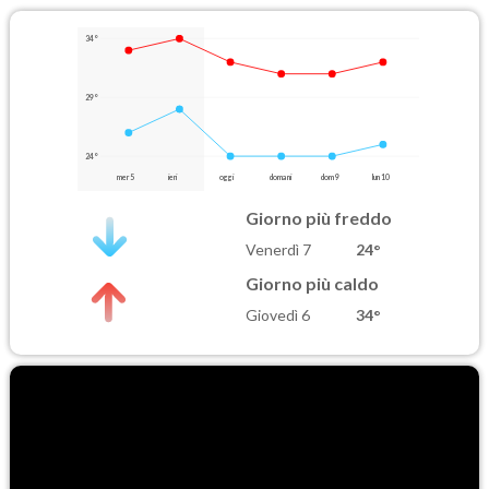
34°
29°
24°
mer 5
ieri
oggi
domani
dom 9
lun 10
Giorno più freddo
Venerdì 7
24°
Giorno più caldo
Giovedì 6
34°