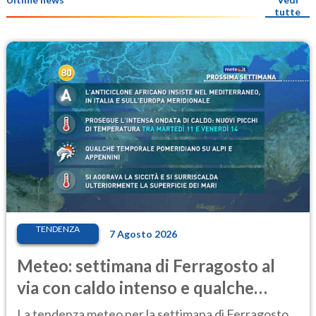
tutte
TENDENZA
7 Agosto 2026
Meteo: settimana di Ferragosto al
via con caldo intenso e qualche
temporale
La tendenza meteo per la settimana di Ferragosto