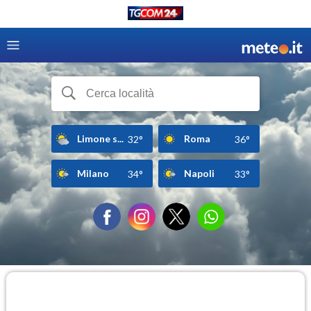
Limone s...
Roma
32°
36°
Milano
Napoli
34°
33°