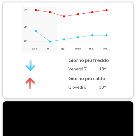
33°
25°
18°
gio 6
ieri
oggi
domani
lun 10
mar 11
Giorno più freddo
Venerdì 7
18°
Giorno più caldo
Giovedì 6
33°