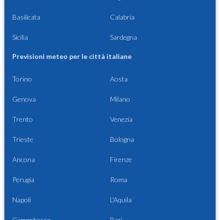
Basilicata
Calabria
Sicilia
Sardegna
Previsioni meteo per le città italiane
Torino
Aosta
Genova
Milano
Trento
Venezia
Trieste
Bologna
Ancona
Firenze
Perugia
Roma
Napoli
L'Aquila
Campobasso
Bari