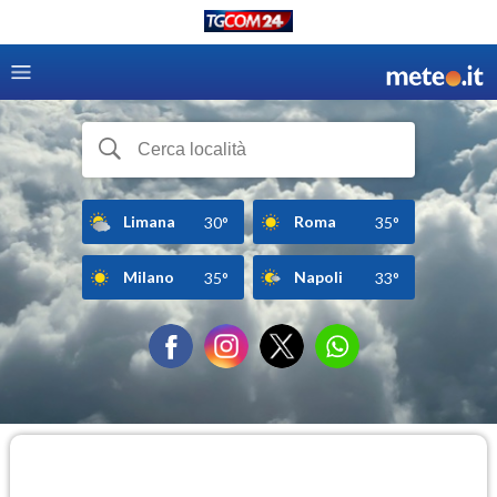
Limana
Roma
30°
35°
Milano
Napoli
35°
33°