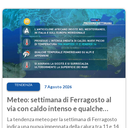
TENDENZA
7 Agosto 2026
Meteo: settimana di Ferragosto al
via con caldo intenso e qualche
temporale
La tendenza meteo per la settimana di Ferragosto
indica una nuova impennata della calura tra 11 e 14