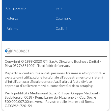
Campobasso
Bari
Potenza
Catanzaro
Palermo
Cagliari
Copyright © 1999-2020 RTI S.p.A. Direzione Business Digital -
P.Iva 03976881007 - Tutti i diritti riservati.
Rispetto ai contenuti e ai dati personali trasmessi e/o riprodotti è
vietata ogni utilizzazione funzionale all'addestramento di sistemi
di intelligenza artificiale generativa. È altresì fatto divieto
espresso di utilizzare mezzi automatizzati di data scraping.
Per la pubblicità
Mediamond S.p.a.
RTI spa, Gruppo Mediaset -
Sede legale: 00187 Roma Largo del Nazareno 8 - Cap. Soc. €
500.000.007,00 int. vers. - Registro delle Imprese di Roma,
C.F.06921720154