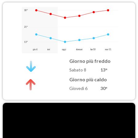
30°
21°
13°
gio 6
ieri
oggi
domani
lun 10
mar 11
Giorno più freddo
Sabato 8
13°
Giorno più caldo
Giovedì 6
30°