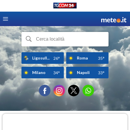
Ligosull...
Roma
26°
35°
Milano
Napoli
34°
33°