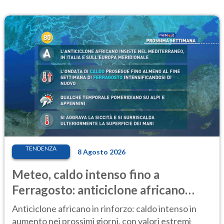
TENDENZA
8 Agosto 2026
Meteo, caldo intenso fino a
Ferragosto: anticiclone africano
ancora protagonista
Anticiclone africano in rinforzo: caldo intenso in
aumento nei prossimi giorni, con valori estremi