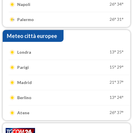
26°
34°
Napoli
26°
31°
Palermo
Meteo città europee
13°
25°
Londra
15°
29°
Parigi
21°
37°
Madrid
13°
24°
Berlino
26°
37°
Atene