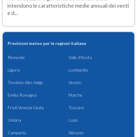
intendono le caratteristiche medie annuali dei venti
e d...
Previsioni meteo per le regioni italiane
Piemonte
Valle d'Aosta
Liguria
Lombardia
Trentino Alto Adige
Veneto
Emilia Romagna
Marche
Friuli Venezia Giulia
Toscana
Umbria
Lazio
Campania
Abruzzo