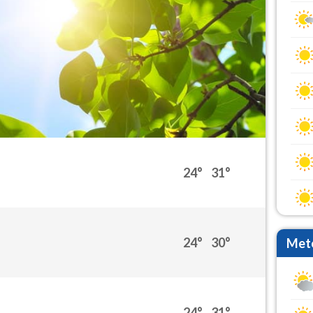
24°
31°
24°
30°
Mete
24°
31°