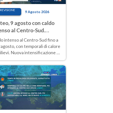
REVISIONE
9 Agosto 2026
eo, 9 agosto con caldo
enso al Centro-Sud.
porali sui rilievi
o intenso al Centro-Sud fino a
agosto, con temporali di calore
rilievi. Nuova intensificazione la
sima settimana, con valori
o i 40 °C.