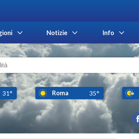
ioni
Notizie
Info
Roma
31°
35°