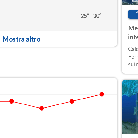
P
25°
30°
Met
int
Mostra altro
Tem
Cald
Ferr
sui 
pros
vers