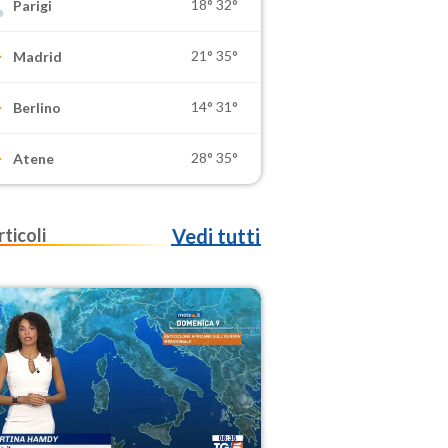
18°
32°
Parigi
21°
35°
Madrid
14°
31°
Berlino
28°
35°
Atene
rticoli
Vedi tutti