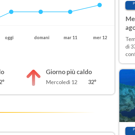
P
Met
ago
tem
oggi
domani
mar 11
mer 12
Tem
di 3
con
calu
wee
do
Giorno più caldo
2°
Mercoledì 12
32°
P