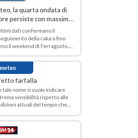
eo, la quarta ondata di
ore persiste con massime
pre molto elevate
ultimi dati confermano il
eguimento della calura fino
eno il weekend di Ferragosto,
 tendenza a una nuova
nsificazione prossima
imeteo
timana
fetto farfalla
 tale nome si vuole indicare
strema sensibilità rispetto alle
dizioni attuali del tempo che...