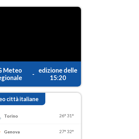
G Meteo
edizione delle
-
gionale
15:20
o città italiane
26°
31°
Torino
27°
32°
Genova