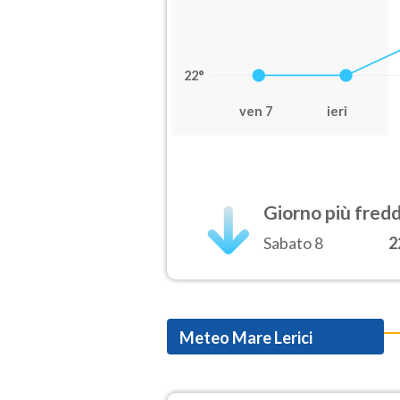
22°
ven 7
ieri
Giorno più fred
Sabato 8
2
Meteo Mare Lerici