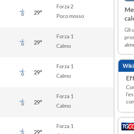
Forza 2
Met
29°
Poco mosso
cal
sem
Gli 
Forza 1
pros
29°
alm
Calmo
con
inte
Wik
Forza 1
set
29°
Calmo
Ef
Con
l'e
Forza 1
con
29°
Calmo
Forza 1
29°