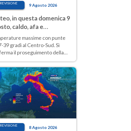
REVISIONE
9 Agosto 2026
eo, in questa domenica 9
sto, caldo, afa e
porali di calore
perature massime con punte
7-39 gradi al Centro-Sud. Si
ferma il proseguimento della
ra fino almeno a tutto il
kend di Ferragosto
REVISIONE
8 Agosto 2026