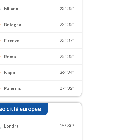
23°
35°
Milano
22°
35°
Bologna
23°
37°
Firenze
25°
35°
Roma
26°
34°
Napoli
27°
32°
Palermo
o città europee
15°
30°
Londra