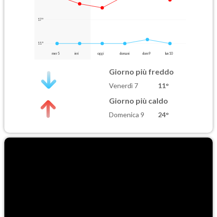
17°
11°
mer 5
ieri
oggi
domani
dom 9
lun 10
Giorno più freddo
Venerdì 7
11°
Giorno più caldo
Domenica 9
24°