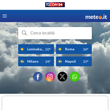
Leninaka...
Roma
20°
36°
Milano
Napoli
34°
33°