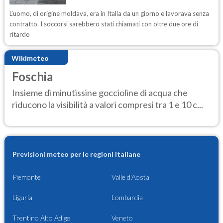
L'uomo, di origine moldava, era in Italia da un giorno e lavorava senza
contratto. I soccorsi sarebbero stati chiamati con oltre due ore di
ritardo
Wikimeteo
Foschia
Insieme di minutissine goccioline di acqua che
riducono la visibilità a valori compresi tra 1 e 10 c...
Previsioni meteo per le regioni italiane
Piemonte
Valle d'Aosta
Liguria
Lombardia
Trentino Alto Adige
Veneto