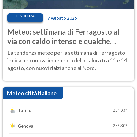
TENDENZA
7 Agosto 2026
Meteo: settimana di Ferragosto al
via con caldo intenso e qualche
temporale
La tendenza meteo per la settimana di Ferragosto
indica una nuova impennata della calura tra 11 e 14
agosto, con nuovi rialzi anche al Nord.
Meteo città italiane
25°
33°
Torino
25°
30°
Genova