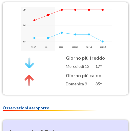
35°
26°
17°
ven 7
ieri
oggi
domani
mar 11
mer 12
Giorno più freddo
Mercoledì 12
17°
Giorno più caldo
Domenica 9
35°
Osservazioni aeroporto