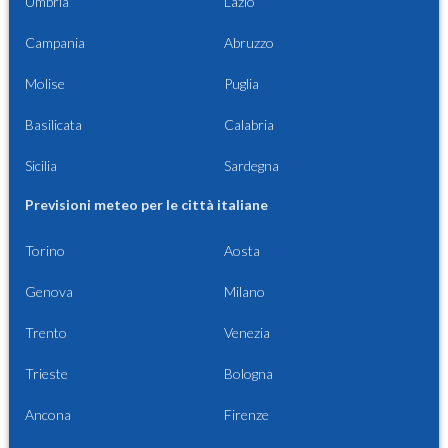
Umbria
Lazio
Campania
Abruzzo
Molise
Puglia
Basilicata
Calabria
Sicilia
Sardegna
Previsioni meteo per le città italiane
Torino
Aosta
Genova
Milano
Trento
Venezia
Trieste
Bologna
Ancona
Firenze