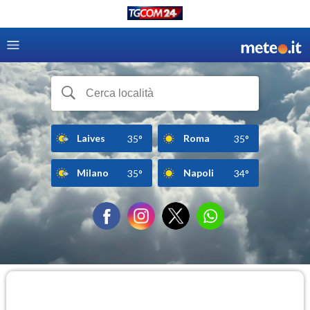
Laives
Roma
35°
35°
Milano
Napoli
35°
34°