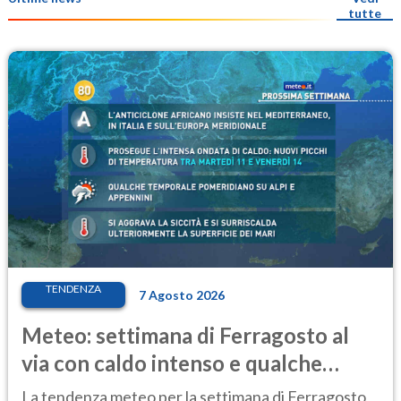
tutte
TENDENZA
7 Agosto 2026
Meteo: settimana di Ferragosto al
via con caldo intenso e qualche
temporale
La tendenza meteo per la settimana di Ferragosto