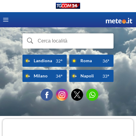
Landiona
Roma
32°
36°
Milano
Napoli
34°
33°