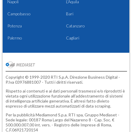
Napoli
L'Aquila
Campobasso
Bari
Potenza
Catanzaro
Palermo
Cagliari
Copyright © 1999-2020 RTI S.p.A. Direzione Business Digital -
P.Iva 03976881007 - Tutti i diritti riservati.
Rispetto ai contenuti e ai dati personali trasmessi e/o riprodotti è
vietata ogni utilizzazione funzionale all'addestramento di sistemi
di intelligenza artificiale generativa. È altresì fatto divieto
espresso di utilizzare mezzi automatizzati di data scraping.
Per la pubblicità
Mediamond S.p.a.
RTI spa, Gruppo Mediaset -
Sede legale: 00187 Roma Largo del Nazareno 8 - Cap. Soc. €
500.000.007,00 int. vers. - Registro delle Imprese di Roma,
C.F.06921720154