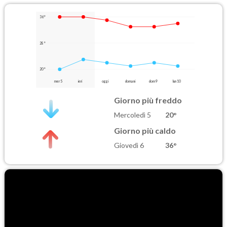
36°
28°
20°
mer 5
ieri
oggi
domani
dom 9
lun 10
Giorno più freddo
Mercoledì 5
20°
Giorno più caldo
Giovedì 6
36°