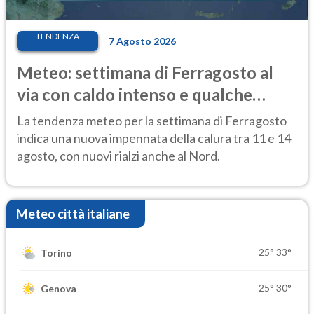
TENDENZA
7 Agosto 2026
Meteo: settimana di Ferragosto al
via con caldo intenso e qualche
temporale
La tendenza meteo per la settimana di Ferragosto
indica una nuova impennata della calura tra 11 e 14
agosto, con nuovi rialzi anche al Nord.
Meteo città italiane
25°
33°
Torino
25°
30°
Genova