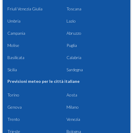
Friuli Venezia Giulia
Toscana
Umbria
Lazio
Campania
Abruzzo
Molise
Puglia
Basilicata
Calabria
Sicilia
Sardegna
Previsioni meteo per le città italiane
Torino
Aosta
Genova
Milano
Trento
Venezia
Trieste
Bologna