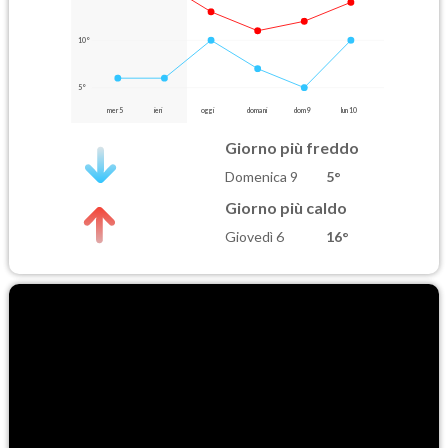
10°
5°
mer 5
ieri
oggi
domani
dom 9
lun 10
Giorno più freddo
Domenica 9
5°
Giorno più caldo
Giovedì 6
16°