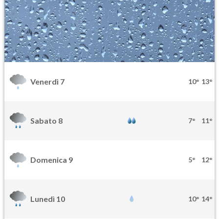
Venerdì 7
10°
13°
Sabato 8
7°
11°
Domenica 9
5°
12°
Lunedì 10
10°
14°