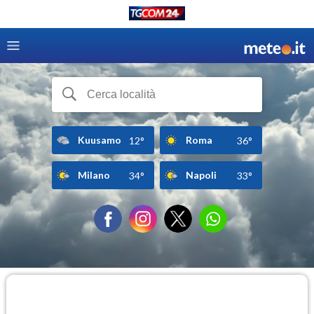
Kuusamo
Roma
12°
36°
Milano
Napoli
34°
33°