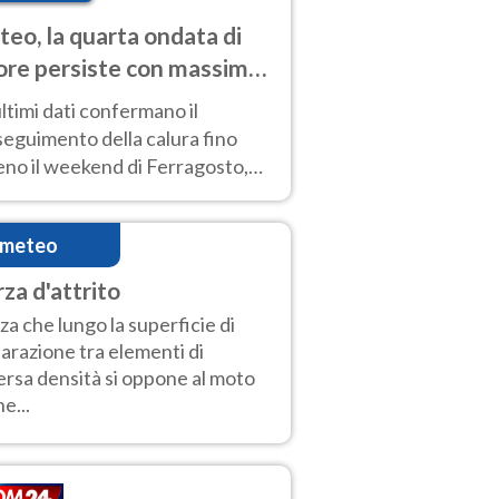
eo, la quarta ondata di
ore persiste con massime
pre molto elevate
ultimi dati confermano il
eguimento della calura fino
eno il weekend di Ferragosto,
 tendenza a una nuova
nsificazione prossima
imeteo
timana
rza d'attrito
za che lungo la superficie di
arazione tra elementi di
ersa densità si oppone al moto
he...