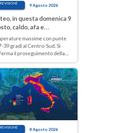
REVISIONE
9 Agosto 2026
eo, in questa domenica 9
sto, caldo, afa e
porali di calore
perature massime con punte
7-39 gradi al Centro-Sud. Si
ferma il proseguimento della
ra fino almeno a tutto il
kend di Ferragosto
REVISIONE
8 Agosto 2026