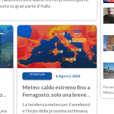
osto su gran parte d’Italia
TENDENZA
6 Agosto 2026
Meteo: caldo estremo fino a
Passano
Milano,
o
Ferragosto, solo una breve
ale
pausa. Ecco dove
La tendenza meteo per il weekend
 una
e l'inizio della prossima settimana,