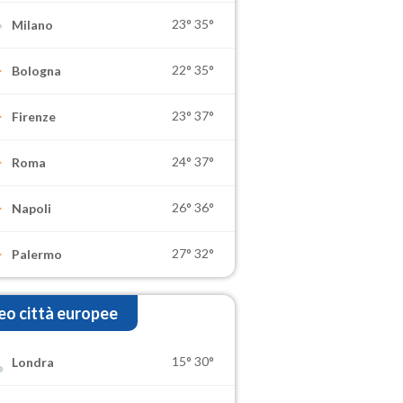
23°
35°
Milano
22°
35°
Bologna
23°
37°
Firenze
24°
37°
Roma
26°
36°
Napoli
27°
32°
Palermo
o città europee
15°
30°
Londra