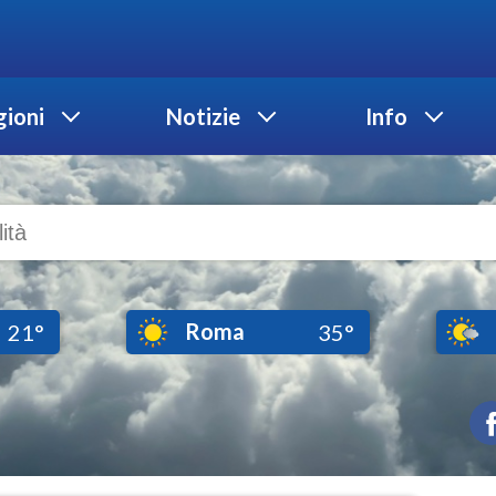
ioni
Notizie
Info
Roma
21°
35°