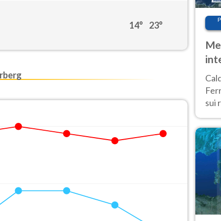
P
14°
23°
Met
int
Tem
rberg
Cald
Ferr
sui 
pros
vers