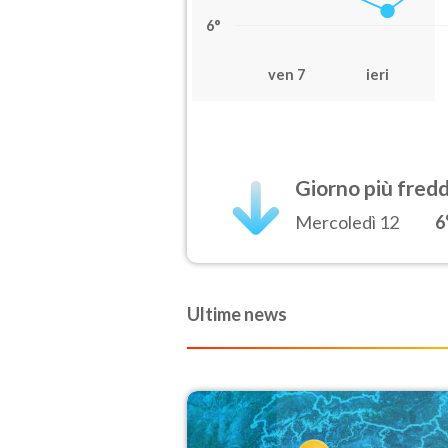
6°
ven 7
ieri
Giorno più fred
Mercoledì 12
6
Ultime news