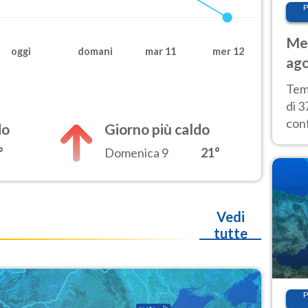
P
Met
oggi
domani
mar 11
mer 12
ago
tem
Tem
di 3
con
do
Giorno più caldo
calu
°
Domenica 9
21°
wee
Vedi
tutte
P