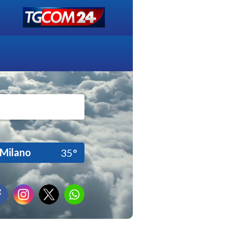
Milano
35°