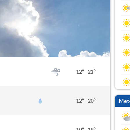
12°
21°
12°
20°
Mete
10°
19°