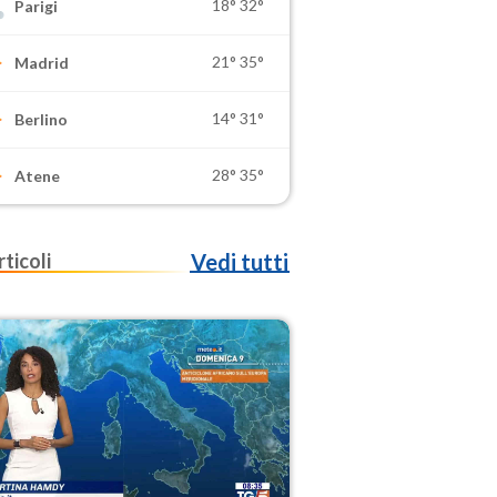
18°
32°
Parigi
21°
35°
Madrid
14°
31°
Berlino
28°
35°
Atene
rticoli
Vedi tutti