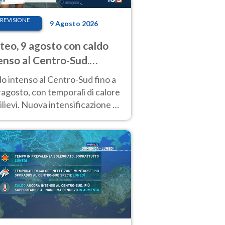
REVISIONE
9 Agosto 2026
eo, 9 agosto con caldo
enso al Centro-Sud.
porali sui rilievi
o intenso al Centro-Sud fino a
agosto, con temporali di calore
rilievi. Nuova intensificazione la
sima settimana, con valori
o i 40 °C.