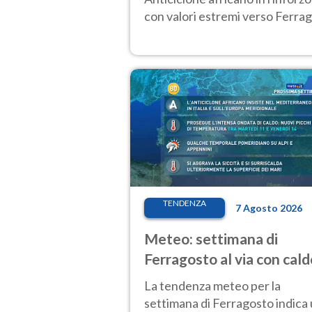
con valori estremi verso Ferrag
TENDENZA
7 Agosto 2026
Meteo: settimana di
Ferragosto al via con cald
intenso e qualche tempor
La tendenza meteo per la
settimana di Ferragosto indica