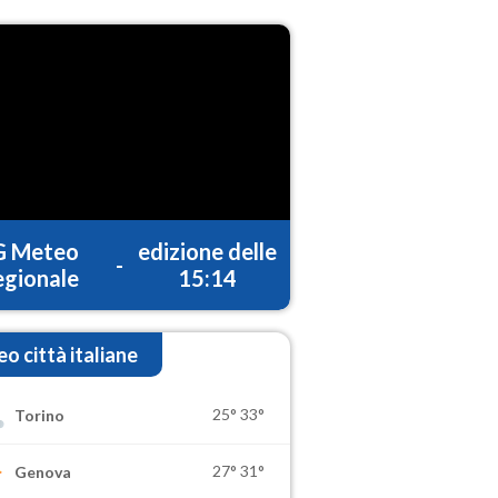
G Meteo
edizione delle
-
gionale
15:14
o città italiane
25°
33°
Torino
27°
31°
Genova