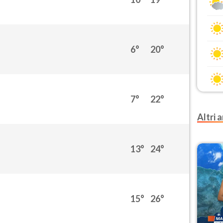
6°
20°
7°
22°
Altri a
13°
24°
15°
26°