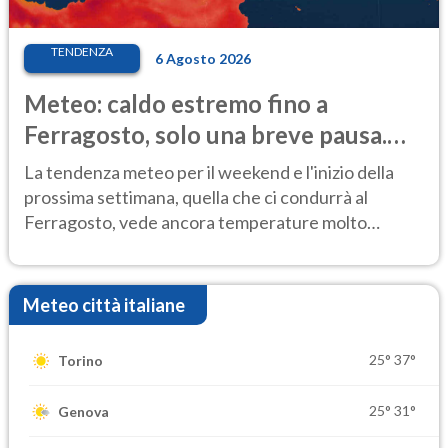
TENDENZA
6 Agosto 2026
Meteo: caldo estremo fino a
Ferragosto, solo una breve pausa.
Ecco dove
La tendenza meteo per il weekend e l'inizio della
prossima settimana, quella che ci condurrà al
Ferragosto, vede ancora temperature molto
elevate
Meteo città italiane
25°
37°
Torino
25°
31°
Genova