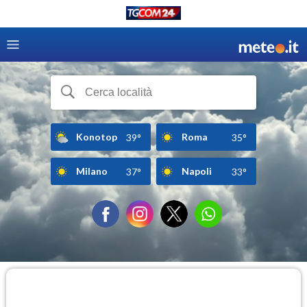
Konotop
Roma
39°
35°
Milano
Napoli
37°
33°