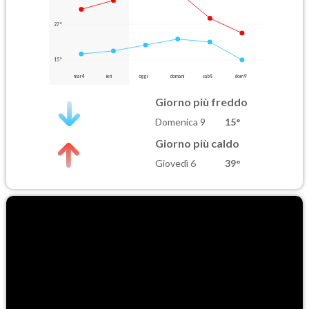
27°
15°
mar 4
ieri
oggi
domani
sab 8
dom 9
Giorno più freddo
Domenica 9
15°
Giorno più caldo
Giovedì 6
39°