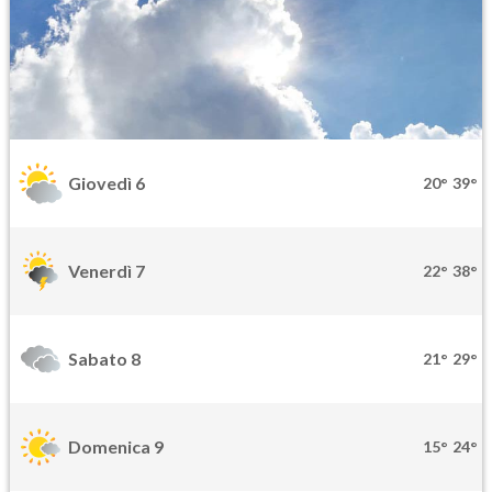
Giovedì 6
20°
39°
Venerdì 7
22°
38°
Sabato 8
21°
29°
Domenica 9
15°
24°