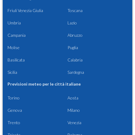
Friuli Venezia Giulia
Toscana
Umbria
Lazio
Campania
Abruzzo
Molise
Puglia
Basilicata
Calabria
Sicilia
Sardegna
Previsioni meteo per le città italiane
Torino
Aosta
Genova
Milano
Trento
Venezia
Trieste
Bologna